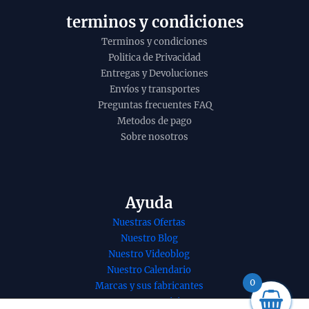
o
terminos y condiciones
Terminos y condiciones
Politica de Privacidad
Entregas y Devoluciones
Envíos y transportes
Preguntas frecuentes FAQ
Metodos de pago
Sobre nosotros
Ayuda
Nuestras Ofertas
Nuestro Blog
nso segundo
Pastillas de carbón
Nuestro Videoblog
a
para la combustión
Nuestro Calendario
ishthana de
de resinas
0
Marcas y sus fabricantes
a hecho a
naturales en caja
Nuestros Servicios