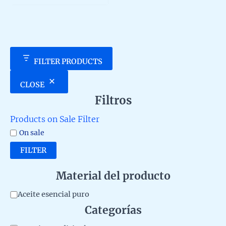
5
FILTER PRODUCTS
CLOSE
Filtros
Products on Sale Filter
On sale
FILTER
Material del producto
M
Aceite esencial puro
Categorías
a
t