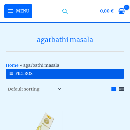
Skip
to
MENU
0,00
€
MAIN
content
MENU
agarbathi masala
U
LE
U
Home
»
agarbathi masala
LE
U
FILTROS
LE