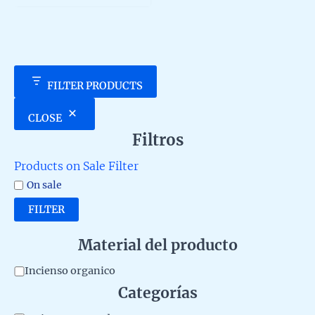
5
FILTER PRODUCTS
CLOSE
Filtros
Products on Sale Filter
On sale
FILTER
Material del producto
M
Incienso organico
Categorías
a
t