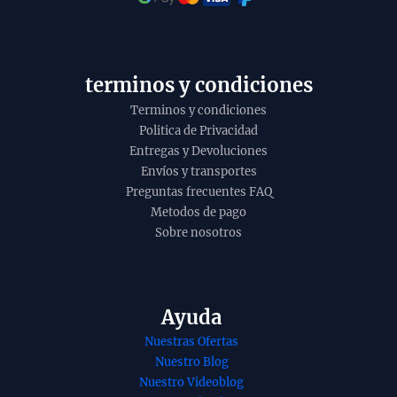
t
o
y
terminos y condiciones
Terminos y condiciones
Politica de Privacidad
Entregas y Devoluciones
Envíos y transportes
Preguntas frecuentes FAQ
Metodos de pago
Sobre nosotros
Ayuda
nso de
Incienso
Nuestras Ofertas
lo organico
Frankincense
Nuestro Blog
as agarbatti
Essence of
Nuestro Videoblog
a hecho a
Ayurveda de