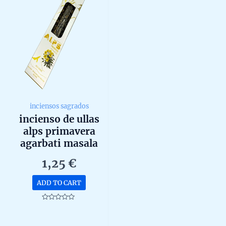
inciensos sagrados
incienso de ullas
alps primavera
agarbati masala
organico hecho a
1,25
€
mano unidad de
25g
ADD TO CART
Rated
0
out
of