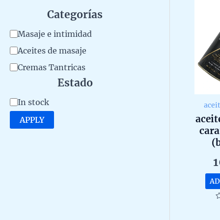
Categorías
C
Masaje e intimidad
a
Aceites de masaje
t
Cremas Tantricas
e
Estado
g
A
In stock
acei
o
v
aceit
APPLY
r
cara
a
(
y
i
caram
1
l
calo
d
a
AD
b
R
i
0
o