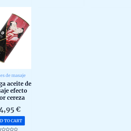
f
of
of
5
5
tes de masaje
a aceite de
aje efecto
or cereza
diente de
4,95
€
100ml
D TO CART