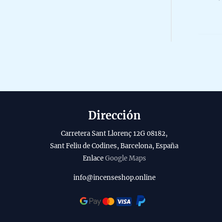
R
0
o
o
5
Dirección
Carretera Sant Llorenç 12G 08182,
Sant Feliu de Codines, Barcelona, España
Enlace
Google Maps
info@incenseshop.online