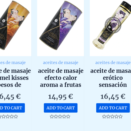
tes de masaje
aceites de masaje
aceites de masaje
e de masaje
aceite de masaje
aceite de masa
mel kisses
efecto calor
erótico
besos de
aroma a frutas
sensación
elo) efecto
exóticas de
lavanda shun
6,45
€
14,95
€
16,45
€
r de shunga
shunga 100ml
de 240ml
e 100ml
D TO CART
ADD TO CART
ADD TO CART
ated
Rated
Rated
0
0
ut
out
out