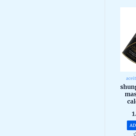
o
l
5
i
t
y
acei
shung
mas
cal
ar
1
AD