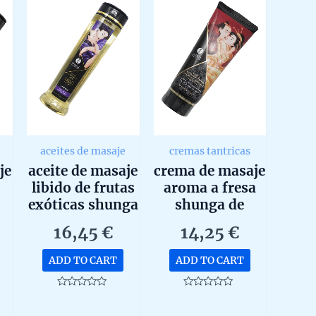
aceites de masaje
cremas tantricas
je
aceite de masaje
crema de masaje
libido de frutas
aroma a fresa
exóticas shunga
shunga de
ga
240ml
200ml
16,45
€
14,25
€
ADD TO CART
ADD TO CART
Rated
Rated
0
0
out
out