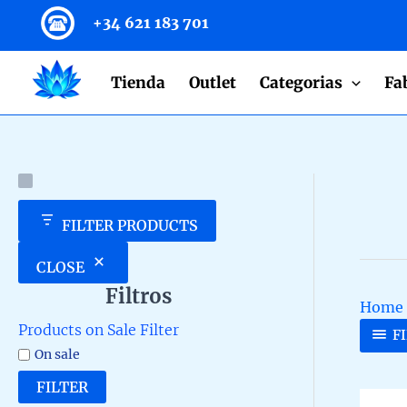
to
+34 621 183 701
content
Tienda
Outlet
Categorias
Fa
FILTER PRODUCTS
CLOSE
Filtros
Home
Products on Sale Filter
F
On sale
FILTER