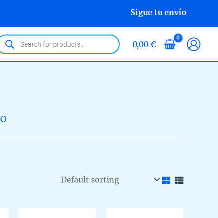
Sigue tu envío
roducts
0,00
€
earch
no