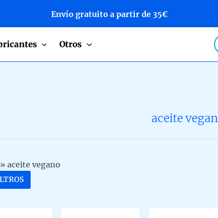
Envío gratuito a partir de 35€
P
bricantes
Otros
s
aceite vega
»
aceite vegano
ILTROS