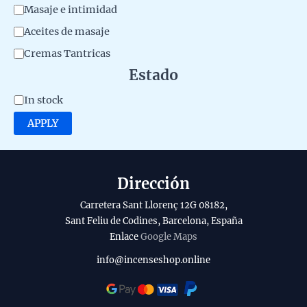
C
Masaje e intimidad
a
Aceites de masaje
t
Cremas Tantricas
e
Estado
g
A
In stock
o
v
APPLY
r
a
y
i
l
Dirección
a
Carretera Sant Llorenç 12G 08182,
b
Sant Feliu de Codines, Barcelona, España
Enlace
Google Maps
i
l
info@incenseshop.online
i
t