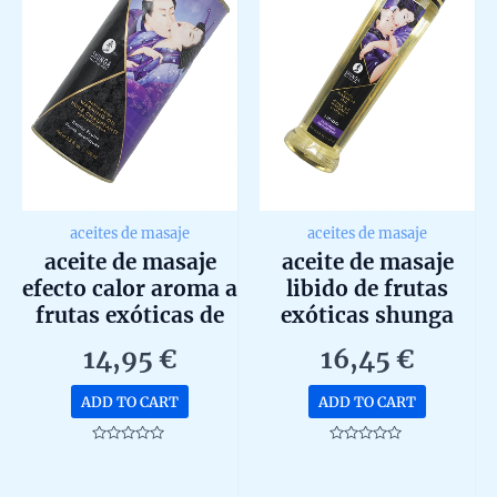
aceites de masaje
aceites de masaje
aceite de masaje
aceite de masaje
efecto calor aroma a
libido de frutas
frutas exóticas de
exóticas shunga
shunga 100ml
240ml
14,95
€
16,45
€
ADD TO CART
ADD TO CART
Rated
Rated
0
0
out
out
of
of