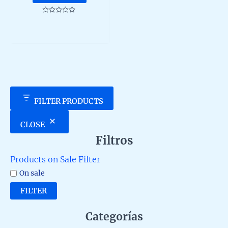
Rated
0
out
of
5
FILTER PRODUCTS
CLOSE
Filtros
Products on Sale Filter
On sale
FILTER
Categorías