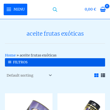
Skip
to
MENU
0,00
€
MAIN
content
MENU
aceite frutas exóticas
U
LE
U
Home
»
aceite frutas exóticas
LE
U
FILTROS
LE