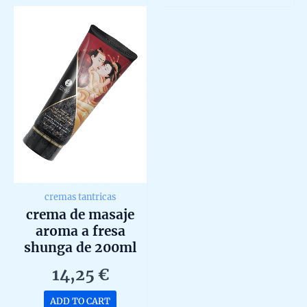
5
5
cremas tantricas
crema de masaje
aroma a fresa
shunga de 200ml
14,25
€
ADD TO CART