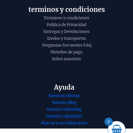
o
terminos y condiciones
Terminos y condiciones
Politica de Privacidad
Entregas y Devoluciones
Envíos y transportes
Preguntas frecuentes FAQ
Metodos de pago
Sobre nosotros
Ayuda
 de incienso
Conos de incienso
Nuestras Ofertas
idal de
Piramidal
Nuestro Blog
dan Masala
Lavander Masala
Nuestro Videoblog
ionales y
tradicionales y
Nuestro Calendario
icos de la
organicos de la
0
Marcas y sus fabricantes
Golden Nag
gama Golden Nag
Nuestros Servicios