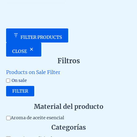
5
FILTER PRODUCTS
CLOSE
Filtros
Products on Sale Filter
On sale
FILTER
Material del producto
M
Aroma de aceite esencial
Categorías
a
t