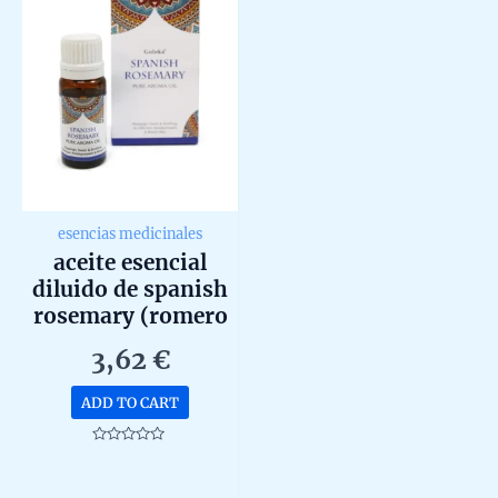
esencias medicinales
aceite esencial
diluido de spanish
rosemary (romero
español) de goloka
3,62
€
10ml
ADD TO CART
Rated
0
out
of