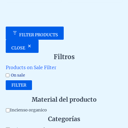
5
5
FILTER PRODUCTS
CLOSE
Filtros
Products on Sale Filter
On sale
FILTER
Material del producto
M
Incienso organico
Categorías
a
t