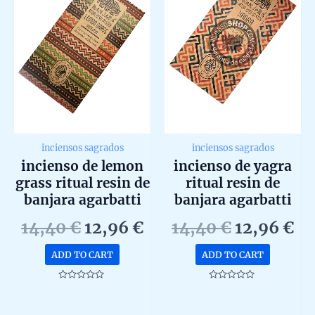
inciensos sagrados
inciensos sagrados
incienso de lemon
incienso de yagra
grass ritual resin de
ritual resin de
banjara agarbatti
banjara agarbatti
masala hecho a
masala hecho a
Original
Current
Original
Cu
14,40
€
12,96
€
14,40
€
12,96
€
mano en caja de 8
mano en caja de 8
price
price
price
pr
uds de 25g
uds de 25g
ADD TO CART
ADD TO CART
was:
is:
was:
is:
14,40 €.
12,96 €.
14,40 €.
12
Rated
Rated
0
0
out
out
of
of