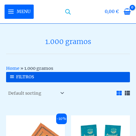
Skip
to
MENU
0,00
€
MAIN
content
MENU
1.000 gramos
U
LE
U
Home
»
1.000 gramos
LE
U
FILTROS
LE
-10%