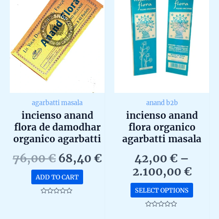
agarbatti masala
anand b2b
incienso anand
incienso anand
flora de damodhar
flora organico
organico agarbatti
agarbatti masala
masala hecho a
hecho a mano en
Original
Current
76,00
€
68,40
€
42,00
€
–
mano en caja de 40
caja de 40 unidades
price
price
Pric
2.100,00
€
uds
b2b
ADD TO CART
was:
is:
rang
This
SELECT OPTIONS
76,00 €.
68,40 €.
42,0
produc
Rated
0
thro
has
out
Rated
of
0