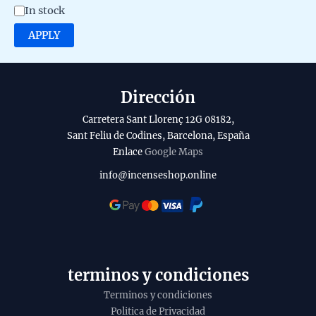
A
In stock
u
v
APPLY
c
a
t
i
o
l
Dirección
a
Carretera Sant Llorenç 12G 08182,
b
Sant Feliu de Codines, Barcelona, España
Enlace
Google Maps
i
l
info@incenseshop.online
i
t
y
terminos y condiciones
Terminos y condiciones
Politica de Privacidad