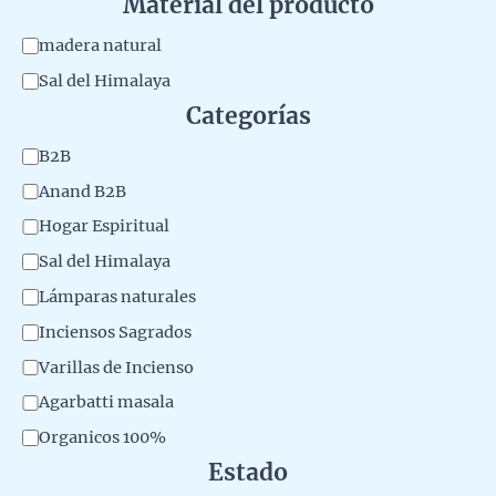
Material del producto
M
madera natural
a
Sal del Himalaya
t
Categorías
e
C
B2B
r
a
Anand B2B
i
t
Hogar Espiritual
a
e
Sal del Himalaya
l
g
Lámparas naturales
d
o
Inciensos Sagrados
e
r
l
Varillas de Incienso
y
p
Agarbatti masala
r
Organicos 100%
o
Estado
d