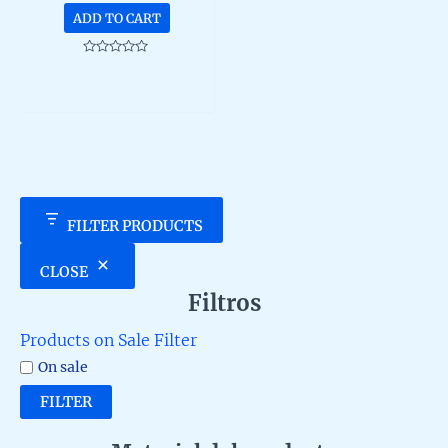
ADD TO CART
Rated
0
out
of
5
FILTER PRODUCTS
CLOSE
Filtros
Products on Sale Filter
On sale
FILTER