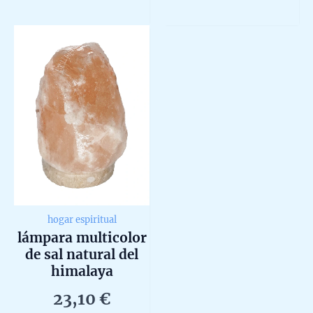
2.10
multip
5
out
of
variant
5
The
option
may
be
chosen
on
the
produc
page
hogar espiritual
lámpara multicolor
de sal natural del
himalaya
23,10
€