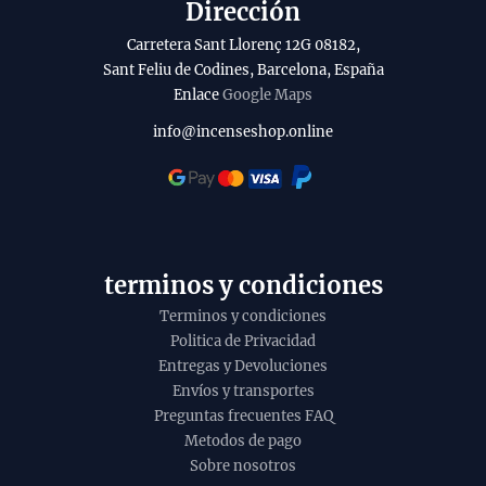
l
Dirección
u
a
Carretera Sant Llorenç 12G 08182,
c
b
Sant Feliu de Codines, Barcelona, España
t
Enlace
Google Maps
i
o
l
info@incenseshop.online
i
t
y
terminos y condiciones
Terminos y condiciones
Politica de Privacidad
Entregas y Devoluciones
Envíos y transportes
Preguntas frecuentes FAQ
Metodos de pago
Sobre nosotros