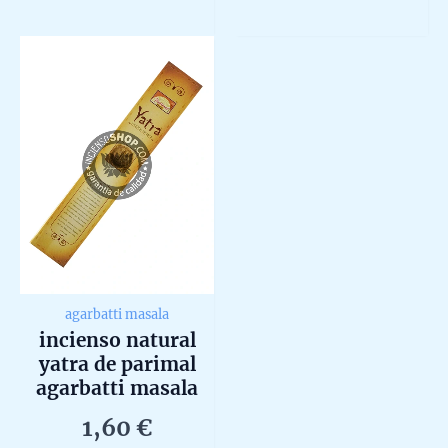
818,00 €
multiple
5
out
of
variants.
5
The
options
may
be
chosen
on
the
product
page
agarbatti masala
incienso natural
yatra de parimal
agarbatti masala
hecho a mano
1,60
€
unidad de 15g