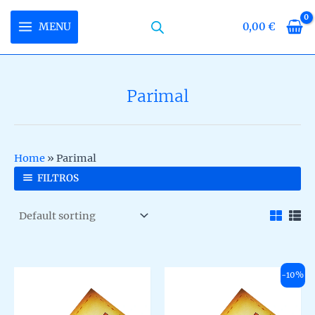
Skip
to
MENU
0,00
€
MAIN
content
MENU
Parimal
U
LE
U
Home
»
Parimal
LE
U
FILTROS
LE
-10%