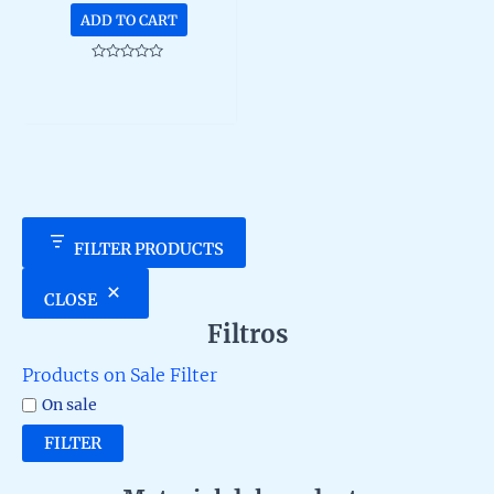
ADD TO CART
Rated
0
out
of
5
FILTER PRODUCTS
CLOSE
Filtros
Products on Sale Filter
On sale
FILTER