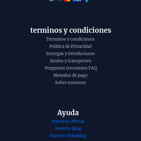
t
o
y
terminos y condiciones
Terminos y condiciones
Politica de Privacidad
Entregas y Devoluciones
Envíos y transportes
Preguntas frecuentes FAQ
Metodos de pago
Sobre nosotros
Ayuda
nso de Franco
Conos de incienso
Nuestras Ofertas
o de Banjara
Piramidal de
Nuestro Blog
ico agarbatti
Darshan Masala
Nuestro Videoblog
a hecho a
tradicionales y