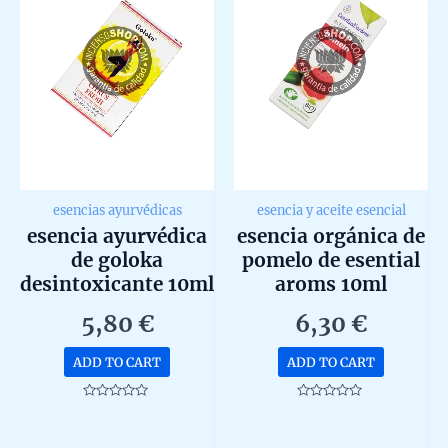
esencias ayurvédicas
esencia y aceite esencial
esencia ayurvédica
esencia orgánica de
de goloka
pomelo de esential
desintoxicante 10ml
aroms 10ml
5,80
€
6,30
€
ADD TO CART
ADD TO CART
Rated
Rated
0
0
out
out
of
of