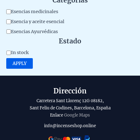
Categorías
e
C
Esencias medicinales
r
a
Esencia y aceite esencial
i
t
Esencias Ayurvédicas
a
e
Estado
l
g
A
d
In stock
o
v
e
APPLY
r
a
l
y
i
p
l
r
Dirección
a
o
Carretera Sant Llorenç 12G 08182,
b
d
Sant Feliu de Codines, Barcelona, España
Enlace
Google Maps
i
u
l
c
info@incenseshop.online
i
t