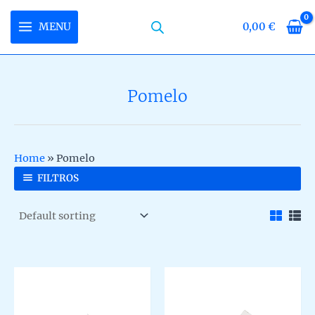
Skip
to
MENU
0,00
€
MAIN
content
MENU
Pomelo
U
LE
U
Home
»
Pomelo
LE
U
FILTROS
LE