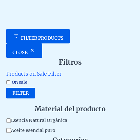
5
5
FILTER PRODUCTS
CLOSE
Filtros
Products on Sale Filter
On sale
FILTER
Material del producto
M
Esencia Natural Orgánica
a
Aceite esencial puro
t