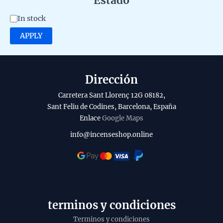
Estado
e
A
In stock
g
v
APPLY
o
a
r
i
y
l
Dirección
a
Carretera Sant Llorenç 12G 08182,
b
Sant Feliu de Codines, Barcelona, España
Enlace
Google Maps
i
l
info@incenseshop.online
i
t
y
terminos y condiciones
Terminos y condiciones