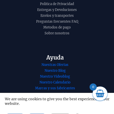
Politica de Privacidad
Entregas y Devoluciones
Envíos y transportes
Preguntas frecuentes FAQ
Metodos de pago
Sobre nosotros
Ayuda
Nuestras Ofertas
Nuestro Blog
Nuestro Videoblog
nso organico
Incienso o
Nuestro Calendario
blissful
sahumerio copal
0
Marcas y sus fabricantes
s felicidad de
de Sagrada Madre
Nuestros Servicios
shree
organico unidad de
We are using cookies to give you the best experience on our
Nuestro contacto
website.
atti masala
15g
Redes Sociales
 a mano en