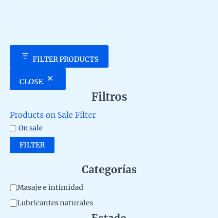
5
FILTER PRODUCTS
CLOSE
Filtros
Products on Sale Filter
On sale
FILTER
Categorías
C
Masaje e intimidad
a
Lubricantes naturales
t