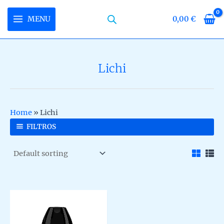
Skip
to
MENU
0,00
€
MAIN
content
MENU
Lichi
U
LE
U
Home
»
Lichi
LE
U
FILTROS
LE