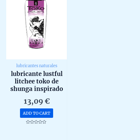
lubricantes naturales
lubricante lustful
litchee toko de
shunga inspirado
en oriente de 165ml
13,09
€
ADD TO CART
Rated
0
out
of