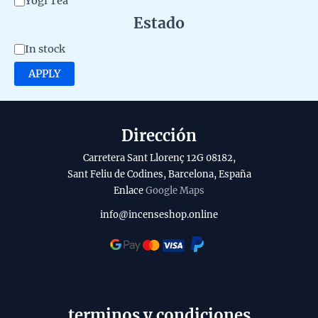
Yogi Tea
e
Estado
g
A
In stock
o
v
APPLY
r
a
y
i
l
Dirección
a
Carretera Sant Llorenç 12G 08182,
b
Sant Feliu de Codines, Barcelona, España
Enlace
Google Maps
i
l
info@incenseshop.online
i
t
y
terminos y condiciones