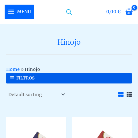
Skip
to
MENU
0,00
€
MAIN
content
MENU
Hinojo
U
LE
U
Home
»
Hinojo
LE
U
FILTROS
LE