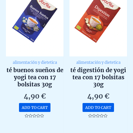
alimentación y dietetica
alimentación y dietetica
té buenos sueños de
té digestión de yogi
yogi tea con 17
tea con 17 bolsitas
bolsitas 30g
30g
4,90
€
4,90
€
ADD TO CART
ADD TO CART
Rated
Rated
0
0
out
out
of
of