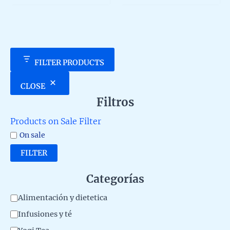
5
5
FILTER PRODUCTS
CLOSE
Filtros
Products on Sale Filter
On sale
FILTER
Categorías
C
Alimentación y dietetica
a
Infusiones y té
t