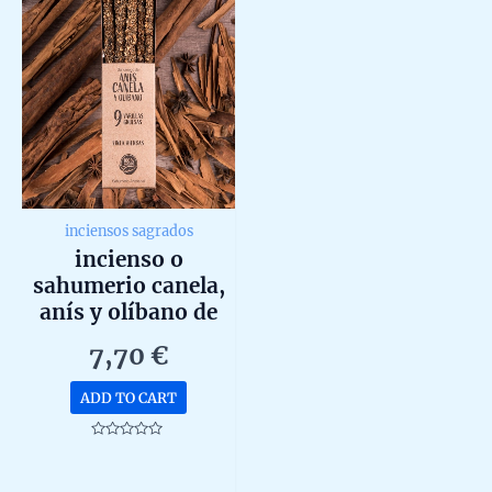
inciensos sagrados
incienso o
sahumerio canela,
anís y olíbano de
sagrada madre linea
7,70
€
hierbas hecho a
mano en argentina
ADD TO CART
con amor unidad de
20g
Rated
0
out
of