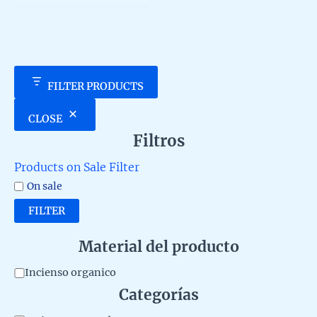
5
FILTER PRODUCTS
CLOSE
Filtros
Products on Sale Filter
On sale
FILTER
Material del producto
M
Incienso organico
Categorías
a
t