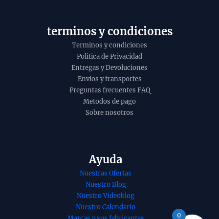
y
o
terminos y condiciones
Terminos y condiciones
Politica de Privacidad
Entregas y Devoluciones
Envíos y transportes
Preguntas frecuentes FAQ
Metodos de pago
Sobre nosotros
Ayuda
Nuestras Ofertas
nso de palo
Incienso de pepino
Nuestro Blog
 con ambar
de Goloka para
Nuestro Videoblog
ico de Ullas
aromaterapia
Nuestro Calendario
atti masala
organico agarbatti
0
Marcas y sus fabricantes