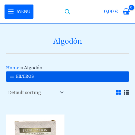
Skip
to
MENU
0,00
€
MAIN
content
MENU
Algodón
U
LE
U
Home
»
Algodón
LE
U
FILTROS
LE