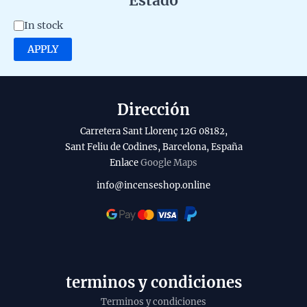
Estado
e
A
In stock
g
v
APPLY
o
a
r
i
y
l
Dirección
a
Carretera Sant Llorenç 12G 08182,
b
Sant Feliu de Codines, Barcelona, España
Enlace
Google Maps
i
l
info@incenseshop.online
i
t
y
terminos y condiciones
Terminos y condiciones