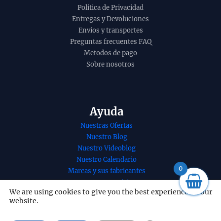
Politica de Privacidad
Entregas y Devoluciones
Envíos y transportes
Preguntas frecuentes FAQ
Metodos de pago
Sobre nosotros
Ayuda
Nuestras Ofertas
Nuestro Blog
Nuestro Videoblog
nso de palo
Incienso Amber
Nuestro Calendario
 con ambar
Musk Golden Nag
0
Marcas y sus fabricantes
ico de Ullas
de Vijayshree
Nuestros Servicios
atti masala
orgánico Agarbati
We are using cookies to give you the best experience on our
Nuestro contacto
website.
 a mano en
Masala unidad 15g
Redes Sociales
e 12 uds de