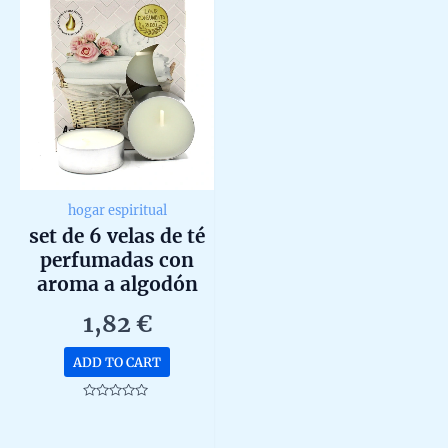
hogar espiritual
set de 6 velas de té
perfumadas con
aroma a algodón
fresco kotarbau 40g
1,82
€
ADD TO CART
Rated
0
out
of