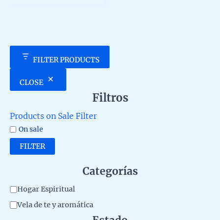
5
FILTER PRODUCTS
CLOSE
Filtros
Products on Sale Filter
On sale
FILTER
Categorías
C
Hogar Espiritual
a
Vela de te y aromática
t