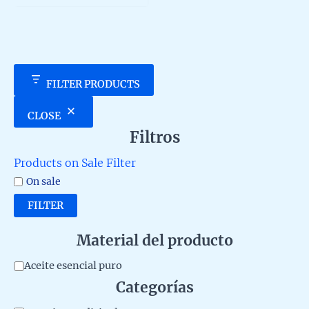
5
FILTER PRODUCTS
CLOSE
Filtros
Products on Sale Filter
On sale
FILTER
Material del producto
M
Aceite esencial puro
Categorías
a
t