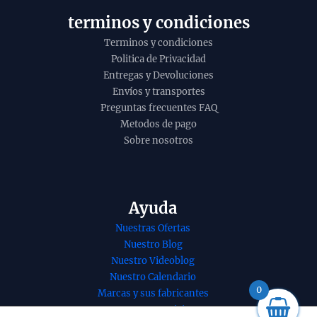
o
terminos y condiciones
Terminos y condiciones
Politica de Privacidad
Entregas y Devoluciones
Envíos y transportes
Preguntas frecuentes FAQ
Metodos de pago
Sobre nosotros
ienso dhoop
Conos de incienso
Ayuda
k Seven Chakra
Piramidal de
Nuestras Ofertas
den Nag Masala
Vainilla
Nuestro Blog
nico de
tradicionales y
Nuestro Videoblog
yshree unidad
organicos de la
Nuestro Calendario
5g
gama Golden Nag
0
Marcas y sus fabricantes
de Vijayshree en
Nuestros Servicios
0
€
+
ADD