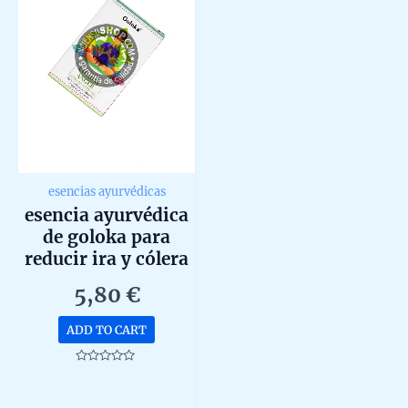
esencias ayurvédicas
esencia ayurvédica
de goloka para
reducir ira y cólera
10ml
5,80
€
ADD TO CART
Rated
0
out
of