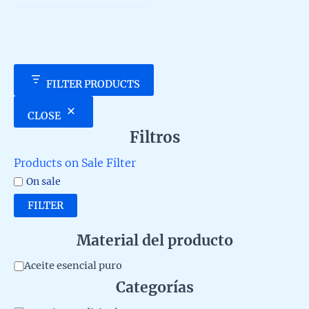
5
FILTER PRODUCTS
CLOSE
Filtros
Products on Sale Filter
On sale
FILTER
Material del producto
M
Aceite esencial puro
Categorías
a
t