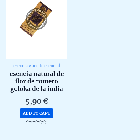
esencia y aceite esencial
esencia natural de
flor de romero
goloka de la india
10 ml
5,90
€
ADD TO CART
Rated
0
out
of