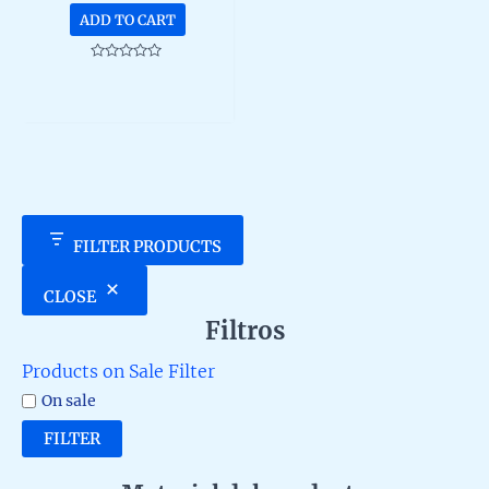
ADD TO CART
Rated
0
out
of
5
FILTER PRODUCTS
CLOSE
Filtros
Products on Sale Filter
On sale
FILTER