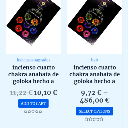
inciensos sagrados
b2b
incienso cuarto
incienso cuarto
chakra anahata de
chakra anahata de
goloka hecho a
goloka hecho a
mano en bangalore
mano en bangalore
Original
Current
11,22
€
10,10
€
9,72
€
–
en caja de 12 uds de
en caja de 12
price
price
Price
486,00
€
15g
unidades de 15g b2b
ADD TO CART
was:
is:
range
This
SELECT OPTIONS
11,22 €.
10,10 €.
9,72 
produc
Rated
0
thro
has
out
Rated
of
0