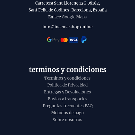
a
Carretera Sant Llorenç 12G 08182,
u
b
Sant Feliu de Codines, Barcelona, España
c
Enlace
Google Maps
i
t
l
info@incenseshop.online
o
i
t
y
terminos y condiciones
Terminos y condiciones
Politica de Privacidad
Entregas y Devoluciones
Envíos y transportes
Preguntas frecuentes FAQ
Metodos de pago
Sobre nosotros