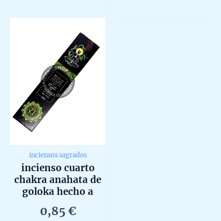
486,0
multip
5
out
of
variant
5
The
option
may
be
chosen
on
the
produc
page
inciensos sagrados
incienso cuarto
chakra anahata de
goloka hecho a
mano en bangalore
0,85
€
unidad de 15g