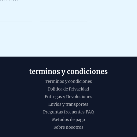
15g
14,26 €.
646,00 €
0
multiple
ated
out
of
variants.
ut
5
f
The
options
may
be
chosen
on
the
terminos y condiciones
product
page
Terminos y condiciones
Politica de Privacidad
Entregas y Devoluciones
Envíos y transportes
Preguntas frecuentes FAQ
Metodos de pago
Sobre nosotros