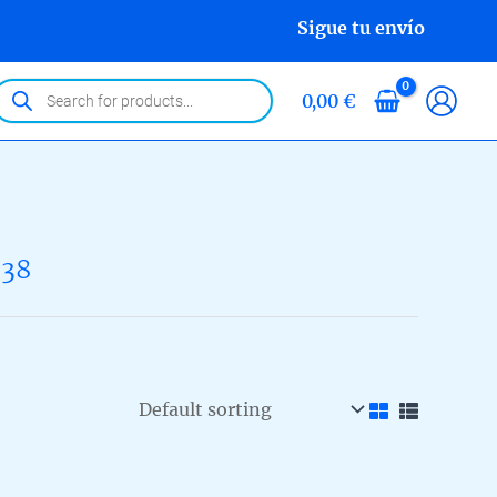
Sigue tu envío
roducts
0,00
€
earch
338