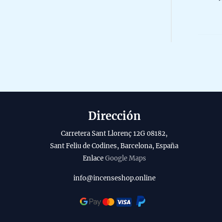
r
R
l
0
o
o
o
a
d
5
b
u
i
c
l
t
i
o
t
Dirección
y
Carretera Sant Llorenç 12G 08182,
Sant Feliu de Codines, Barcelona, España
Enlace
Google Maps
info@incenseshop.online