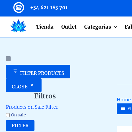
to
+34 621 183 701
content
Tienda
Outlet
Categorias
Fa
FILTER PRODUCTS
CLOSE
Filtros
Home
Products on Sale Filter
F
On sale
FILTER