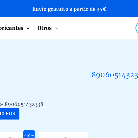
Envío gratuito a partir de 35€
P
bricantes
Otros
s
8906051432
»
8906051432338
ILTROS
-10%