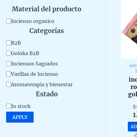
Material del producto
M
Incienso organico
Categorías
a
t
C
B2B
e
a
Goloka B2B
r
t
Inciensos Sagrados
aro
i
e
Varillas de Incienso
in
a
g
Aromaterapia y bienestar
r
l
o
Estado
go
d
aro
r
1
A
In stock
o
e
y
1
a
v
APPLY
l
masa
a
AD
p
caja 
i