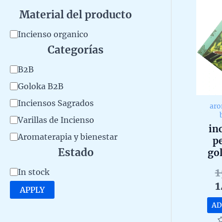
Material del producto
M
Incienso organico
Categorías
a
t
C
B2B
e
a
Goloka B2B
r
t
Inciensos Sagrados
aro
i
e
Varillas de Incienso
in
a
g
Aromaterapia y bienestar
p
l
o
Estado
go
d
aro
r
1
A
In stock
o
e
y
1
a
v
APPLY
l
masa
a
AD
p
caja 
i