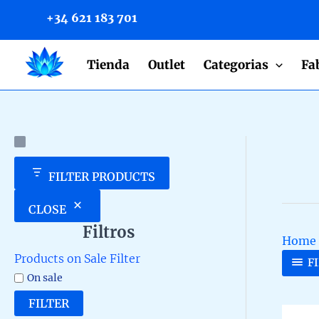
to
+34 621 183 701
content
Tienda
Outlet
Categorias
Fa
FILTER PRODUCTS
CLOSE
Filtros
Home
Products on Sale Filter
F
On sale
FILTER