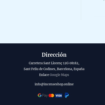
r
R
l
0
o
o
o
a
d
5
b
u
i
c
l
t
i
o
t
Dirección
y
Carretera Sant Llorenç 12G 08182,
Sant Feliu de Codines, Barcelona, España
Enlace
Google Maps
info@incenseshop.online