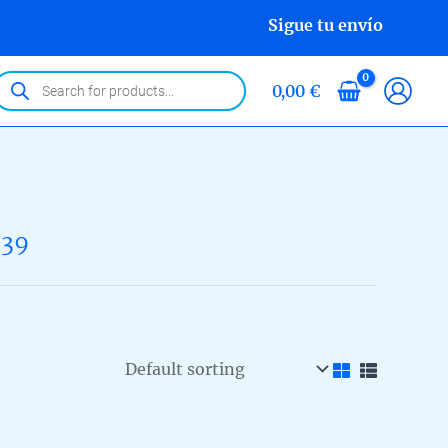
Sigue tu envío
roducts
0,00
€
earch
239