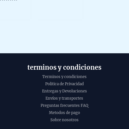
15g
14,26 €.
646,00 €
0
multiple
ated
out
of
variants.
ut
5
f
The
options
may
be
chosen
on
the
terminos y condiciones
product
page
Terminos y condiciones
Politica de Privacidad
Caja 
Entregas y Devoluciones
Aroma
Envíos y transportes
mader
Preguntas frecuentes FAQ
unida
Metodos de pago
19,9
Sobre nosotros