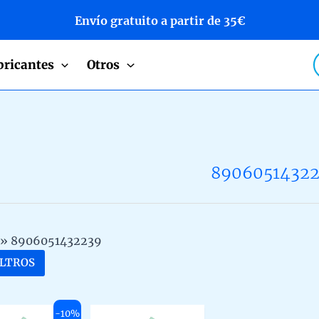
Envío gratuito a partir de 35€
P
bricantes
Otros
s
8906051432
»
8906051432239
ILTROS
-10%