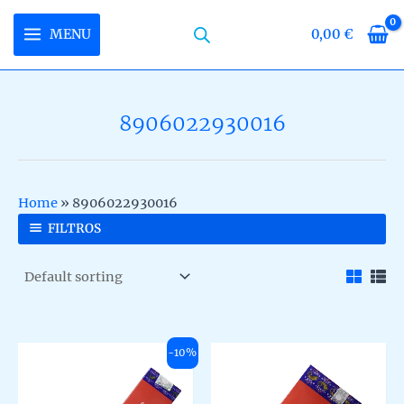
Skip
to
MENU
0,00
€
MAIN
content
MENU
8906022930016
U
LE
U
Home
»
8906022930016
LE
U
FILTROS
LE
-10%