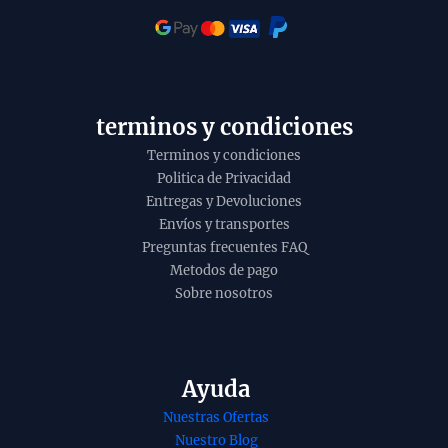
o
i
t
y
terminos y condiciones
Terminos y condiciones
Politica de Privacidad
Entregas y Devoluciones
Envíos y transportes
Preguntas frecuentes FAQ
Metodos de pago
Sobre nosotros
Ayuda
Nuestras Ofertas
nso de
Incienso de canela
Nuestro Blog