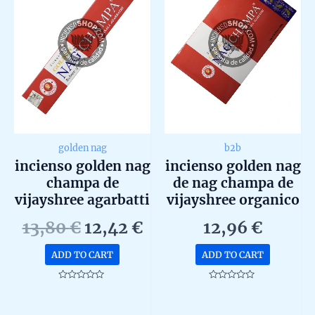
golden nag
b2b
incienso golden nag
incienso golden nag
champa de
de nag champa de
vijayshree agarbatti
vijayshree organico
masala en caja de 12
agarbatti masala
Original
Current
13,80
€
12,42
€
12,96
€
uds de 15g
hecho en caja de 12
price
price
uds de 15g b2b
ADD TO CART
ADD TO CART
was:
is:
13,80 €.
12,42 €.
Rated
Rated
0
0
out
out
of
of