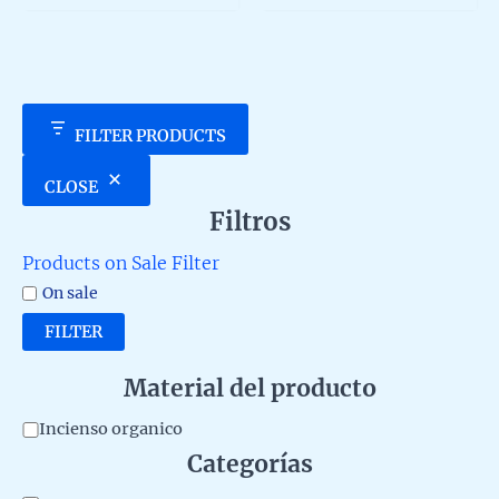
5
5
FILTER PRODUCTS
CLOSE
Filtros
Products on Sale Filter
On sale
FILTER
Material del producto
M
Incienso organico
Categorías
a
t