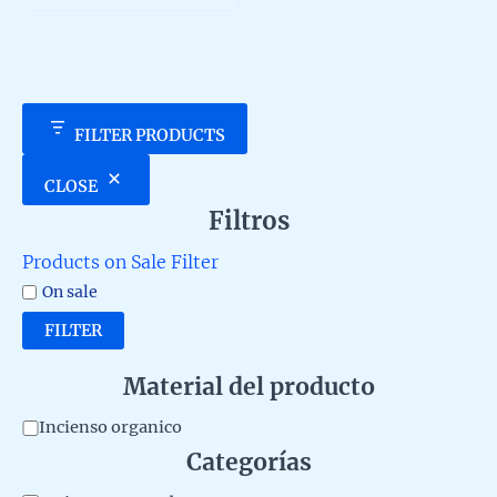
5
FILTER PRODUCTS
CLOSE
Filtros
Products on Sale Filter
On sale
FILTER
Material del producto
M
Incienso organico
Categorías
a
t