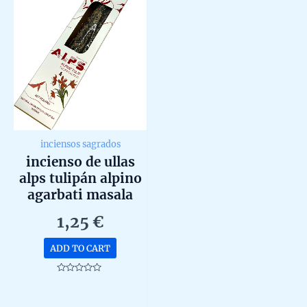
inciensos sagrados
incienso de ullas
alps tulipán alpino
agarbati masala
hecho a mano
1,25
€
unidad de 25g
ADD TO CART
Rated
0
out
of