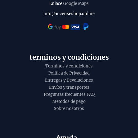
t
Enlace
Google Maps
i
o
l
info@incenseshop.online
i
t
y
terminos y condiciones
Terminos y condiciones
Politica de Privacidad
Entregas y Devoluciones
Envíos y transportes
Preguntas frecuentes FAQ
Metodos de pago
Sobre nosotros