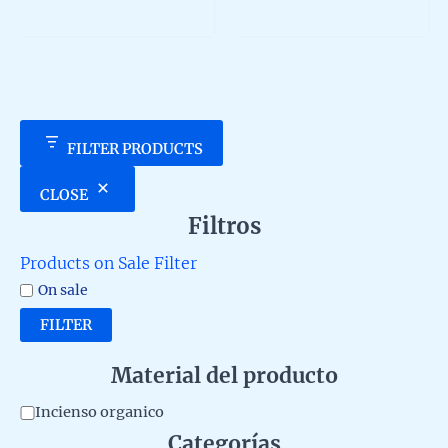
783,0
multip
5
out
of
variant
5
The
option
may
be
chosen
FILTER PRODUCTS
on
the
CLOSE
produc
Filtros
page
Products on Sale Filter
On sale
FILTER
Material del producto
M
Incienso organico
Categorías
a