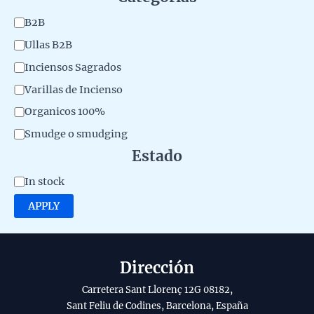
t
C
B2B
e
a
Ullas B2B
r
t
Inciensos Sagrados
i
e
Varillas de Incienso
a
g
Organicos 100%
l
o
Smudge o smudging
d
r
Estado
e
y
l
A
In stock
p
v
APPLY
r
a
o
i
d
l
Dirección
u
a
Carretera Sant Llorenç 12G 08182,
c
b
Sant Feliu de Codines, Barcelona, España