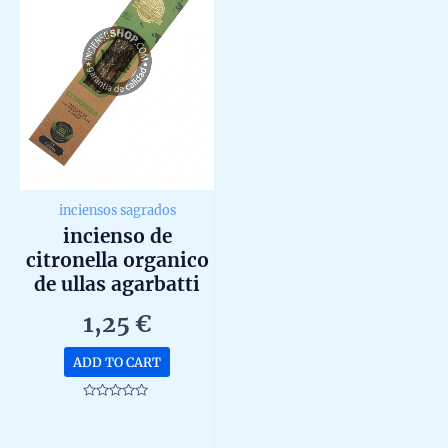
inciensos sagrados
incienso de
citronella organico
de ullas agarbatti
masala hecho a
1,25
€
mano uds de 25g
ADD TO CART
Rated
0
out
of