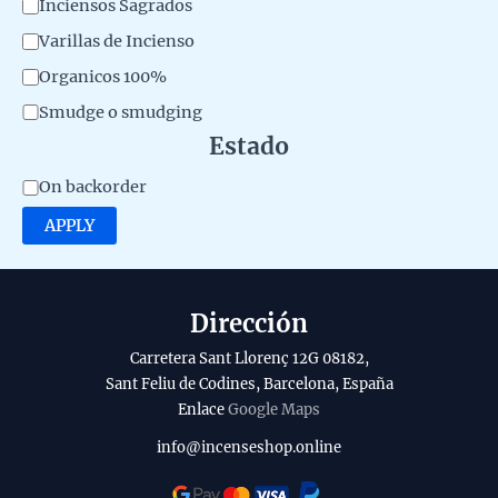
C
Inciensos Sagrados
e
a
Varillas de Incienso
r
t
Organicos 100%
i
e
Smudge o smudging
a
g
Estado
l
o
A
d
On backorder
r
v
e
APPLY
y
a
l
i
p
l
r
Dirección
a
o
Carretera Sant Llorenç 12G 08182,
b
d
Sant Feliu de Codines, Barcelona, España
Enlace
Google Maps
i
u
l
c
info@incenseshop.online
i
t