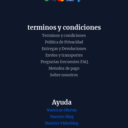
t
o
y
terminos y condiciones
Terminos y condiciones
Politica de Privacidad
Entregas y Devoluciones
Envíos y transportes
Preguntas frecuentes FAQ
Metodos de pago
Sobre nosotros
Ayuda
Nuestras Ofertas
nso Golden
Incienso Inner
Nuestro Blog
editation de
Peace Buddha
Nuestro Videoblog
shree
Series de Banjara