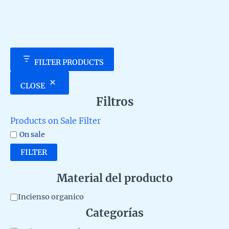
5
FILTER PRODUCTS
CLOSE
Filtros
Products on Sale Filter
On sale
FILTER
Material del producto
M
Incienso organico
Categorías
a
t