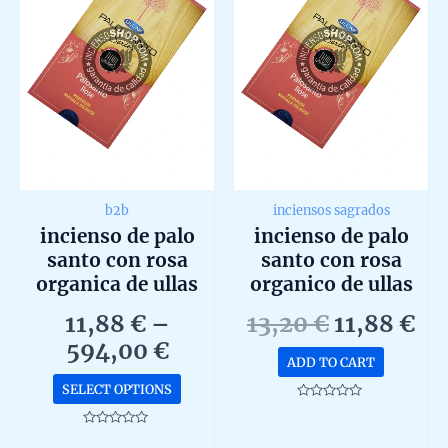
b2b
inciensos sagrados
incienso de palo
incienso de palo
santo con rosa
santo con rosa
organica de ullas
organico de ullas
agarbatti masala
agarbatti masala
Original
Cu
11,88
€
–
13,20
€
11,88
€
hecho a mano en
hecho a mano en
Price
price
pr
594,00
€
caja de 12 uds de
caja de 12 uds de
ADD TO CART
range:
was:
is:
15g b2b
15g
This
SELECT OPTIONS
11,88 €
13,20 €.
11,
product
Rated
0
through
has
out
Rated
of
0