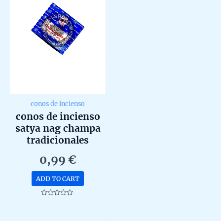
conos de incienso
conos de incienso
satya nag champa
tradicionales
unidad de 15g
0,99
€
ADD TO CART
Rated
0
out
of