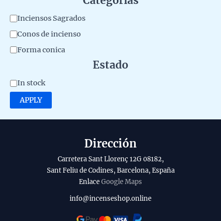
Categorías
e
C
Inciensos Sagrados
r
a
Conos de incienso
i
t
Forma conica
a
e
Estado
l
g
A
d
In stock
o
v
e
APPLY
r
a
l
y
i
p
l
r
Dirección
a
o
Carretera Sant Llorenç 12G 08182,
b
d
Sant Feliu de Codines, Barcelona, España
Enlace
Google Maps
i
u
l
c
info@incenseshop.online
i
t