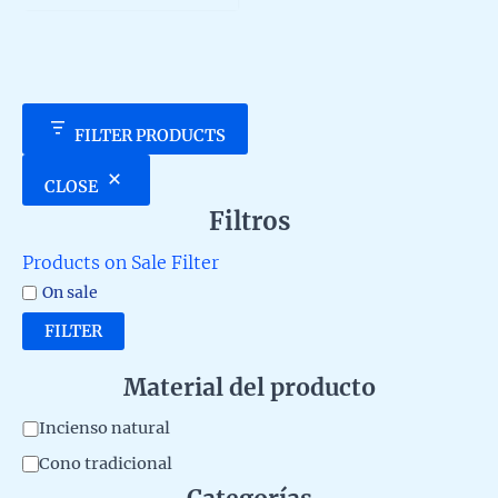
5
FILTER PRODUCTS
CLOSE
Filtros
Products on Sale Filter
On sale
FILTER
Material del producto
M
Incienso natural
a
Cono tradicional
t