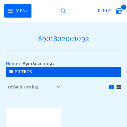
Skip
to
MENU
0,00
€
MAIN
content
MENU
8901802001092
U
LE
U
Home
»
8901802001092
LE
U
FILTROS
LE