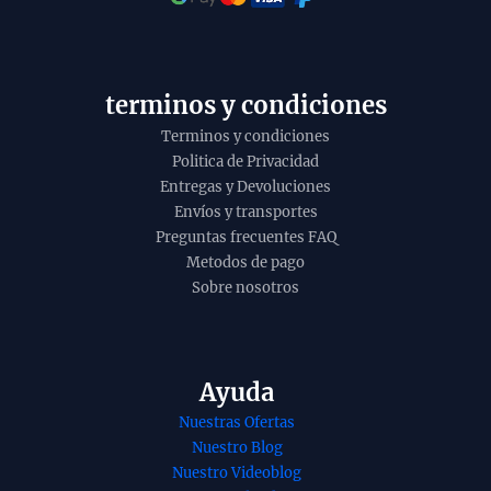
t
o
y
terminos y condiciones
Terminos y condiciones
Politica de Privacidad
Entregas y Devoluciones
Envíos y transportes
Preguntas frecuentes FAQ
Metodos de pago
Sobre nosotros
Ayuda
Nuestras Ofertas
Nuestro Blog
nso tercer
Esencia diluida o
Nuestro Videoblog
a manipura
aroma de White