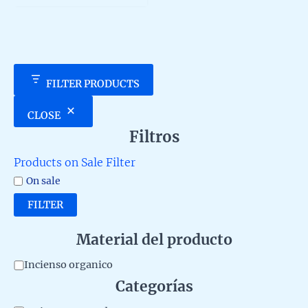
5
FILTER PRODUCTS
CLOSE
Filtros
Products on Sale Filter
On sale
FILTER
Material del producto
M
Incienso organico
Categorías
a
t