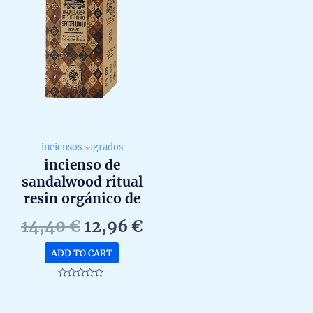
inciensos sagrados
incienso de
sandalwood ritual
resin orgánico de
banjara agarbatti
Original
Current
14,40
€
12,96
€
masala en caja 8
price
price
unidades de 25g
ADD TO CART
was:
is:
14,40 €.
12,96 €.
Rated
0
out
of