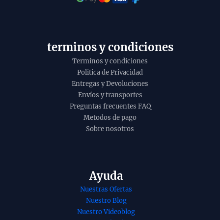
t
o
y
terminos y condiciones
Terminos y condiciones
Politica de Privacidad
Entregas y Devoluciones
Envíos y transportes
Preguntas frecuentes FAQ
Metodos de pago
Sobre nosotros
Ayuda
Nuestras Ofertas
Nuestro Blog
Nuestro Videoblog
nso de
Incienso o