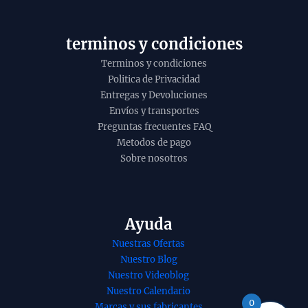
y
o
terminos y condiciones
Terminos y condiciones
Politica de Privacidad
Entregas y Devoluciones
Envíos y transportes
Preguntas frecuentes FAQ
Metodos de pago
Sobre nosotros
Ayuda
Nuestras Ofertas
nso natural
Incienso organico
Nuestro Blog
 hon sha sho
sandalo de Goloka
Nuestro Videoblog
e Goloka
agarbatti masala
Nuestro Calendario
atti Masala
hecho a mano en
0
Marcas y sus fabricantes