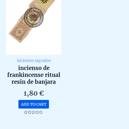
inciensos sagrados
incienso de
frankincense ritual
resin de banjara
agarbatti masala
1,80
€
hecho a mano
unidad de 25g
ADD TO CART
Rated
0
out
of