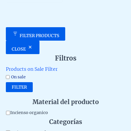
5
FILTER PRODUCTS
CLOSE
Filtros
Products on Sale Filter
On sale
FILTER
Material del producto
M
Incienso organico
Categorías
a
t