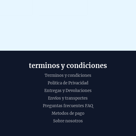
729,00 €
0
multiple
ut
out
f
of
variants.
5
The
options
may
be
chosen
on
terminos y condiciones
the
product
Terminos y condiciones
page
Politica de Privacidad
Incie
Entregas y Devoluciones
Sand
Envíos y transportes
Golde
Preguntas frecuentes FAQ
Secre
Metodos de pago
Vijay
Sobre nosotros
Agarb
caja d