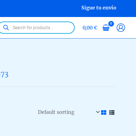
Sigue tu envío
roducts
0,00
€
earch
873