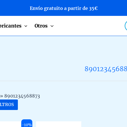
Envío gratuito a partir de 35€
P
bricantes
Otros
s
8901234568
»
8901234568873
ILTROS
-10%