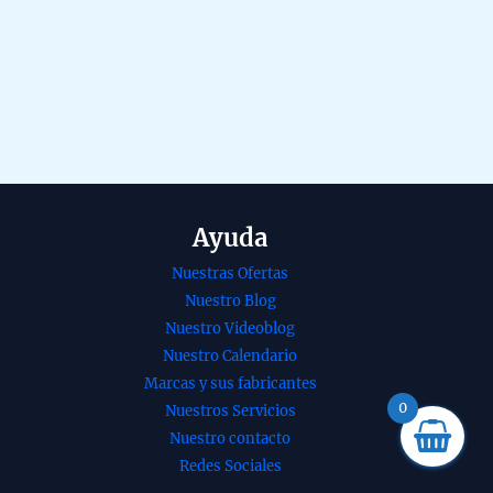
Ayuda
Nuestras Ofertas
Nuestro Blog
nso Copal
Incienso de
Nuestro Videoblog
alwood
Romero etnico de
Nuestro Calendario
n Ancient
Banjara organico
Marcas y sus fabricantes
ts de
agarbatti masala
0
Nuestros Servicios
shree
hecho a mano en
Nuestro contacto
ati Masala en
caja de 12 unidades
Redes Sociales
e 12 uds de
B2B