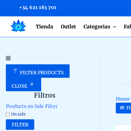
to
+34 621 183 701
content
Tienda
Outlet
Categorias
Fa
FILTER PRODUCTS
CLOSE
Filtros
Home
Products on Sale Filter
F
On sale
FILTER