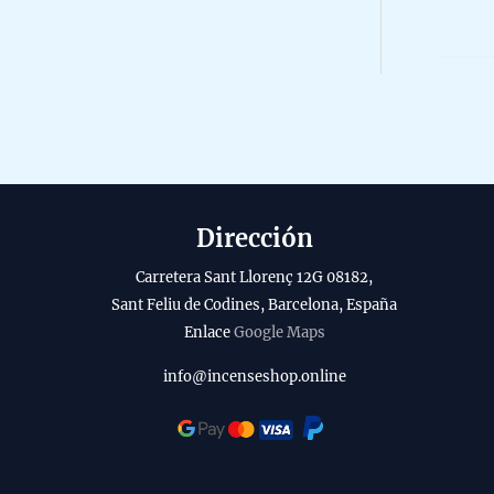
r
0
l
o
o
o
5
a
d
b
u
i
c
l
t
i
o
Dirección
t
y
Carretera Sant Llorenç 12G 08182,
Sant Feliu de Codines, Barcelona, España
Enlace
Google Maps
info@incenseshop.online