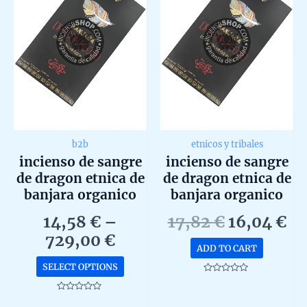
b2b
etnicos y tribales
incienso de sangre
incienso de sangre
de dragon etnica de
de dragon etnica de
banjara organico
banjara organico
agarbatti masala
agarbatti masala
Original
Cu
14,58
€
–
17,82
€
16,04
€
hecho en caja de 12
hecho en caja de 12
Price
price
pr
729,00
€
unidades b2b
unidades de 15g
ADD TO CART
range:
was:
is:
This
SELECT OPTIONS
14,58 €
17,82 €.
16
product
Rated
0
through
has
out
Rated
of
0