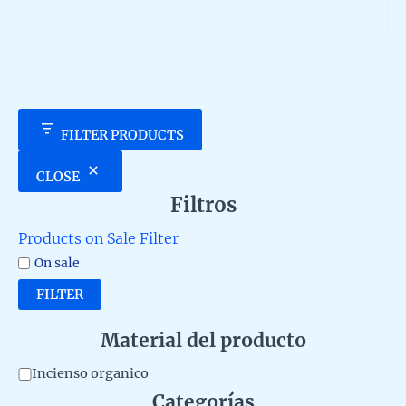
729,00 €
multiple
5
out
of
variants.
5
The
options
may
be
chosen
FILTER PRODUCTS
on
the
CLOSE
product
Filtros
page
Products on Sale Filter
On sale
FILTER
Material del producto
M
Incienso organico
Categorías
a