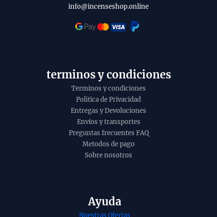
t
l
info@incenseshop.online
o
i
t
y
terminos y condiciones
Terminos y condiciones
Politica de Privacidad
Entregas y Devoluciones
Envíos y transportes
Preguntas frecuentes FAQ
Metodos de pago
Sobre nosotros
ador de
Conos de incienso
Ayuda
ica de aceite
Piramidal de Palo
Nuestras Ofertas