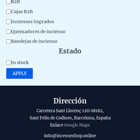
C
B2B
e
a
Cajas B2B
r
t
Inciensos Sagrados
i
e
Quemadores de incienso
a
g
Bandejas de incienso
l
o
Estado
d
r
e
A
In stock
y
l
v
APPLY
p
a
r
i
o
l
Dirección
d
a
Carretera Sant Llorenç 12G 08182,
u
b
Sant Feliu de Codines, Barcelona, España
c
Enlace
Google Maps
i
t
l
info@incenseshop.online