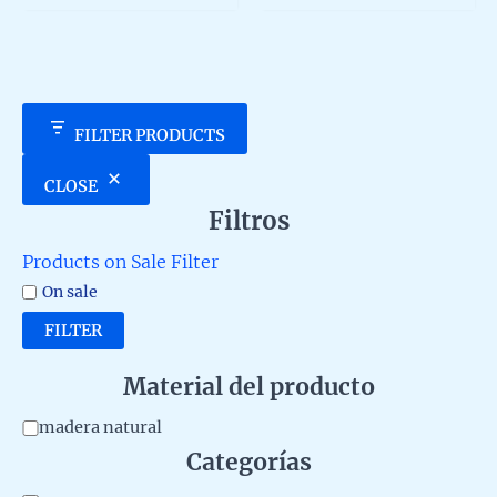
variant
5
5
The
option
may
be
chosen
FILTER PRODUCTS
on
the
CLOSE
produc
Filtros
page
Products on Sale Filter
On sale
FILTER
Material del producto
M
madera natural
Categorías
a
t