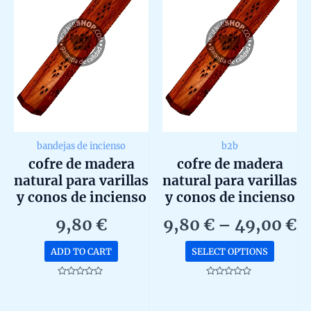
bandejas de incienso
b2b
cofre de madera
cofre de madera
natural para varillas
natural para varillas
y conos de incienso
y conos de incienso
en pack de 2 b2b
P
9,80
€
9,80
€
–
49,00
€
r
This
ADD TO CART
SELECT OPTIONS
9
produc
t
has
Rated
Rated
0
0
4
multip
out
out
of
of