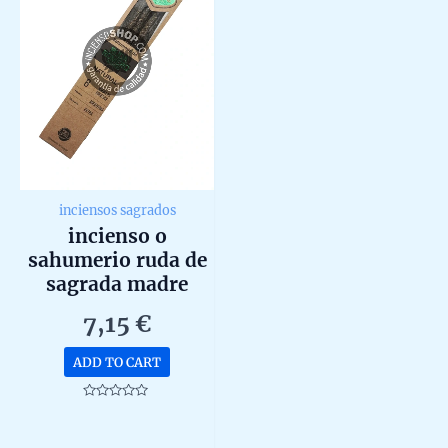
inciensos sagrados
incienso o
sahumerio ruda de
sagrada madre
organico unidad de
7,15
€
15g
ADD TO CART
Rated
0
out
of