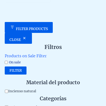
5
FILTER PRODUCTS
CLOSE
Filtros
Products on Sale Filter
On sale
FILTER
Material del producto
M
Incienso natural
Categorías
a
t