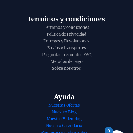
y
o
terminos y condiciones
Terminos y condiciones
Politica de Privacidad
Entregas y Devoluciones
Envíos y transportes
Preguntas frecuentes FAQ
Metodos de pago
Sobre nosotros
Ayuda
Nuestras Ofertas
Nuestro Blog
nso de ruda
Incienso dhoop
Nuestro Videoblog
ica de Ullas
stick Palo Santo
Nuestro Calendario
atti masala
Golden Nag Masala
0
Marcas y sus fabricantes