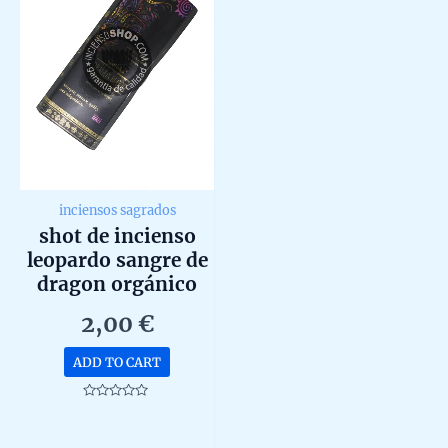
inciensos sagrados
shot de incienso
leopardo sangre de
dragon orgánico
animal spirit de
2,00
€
goloka agarbatti
masala unidad 20g
ADD TO CART
Rated
0
out
of