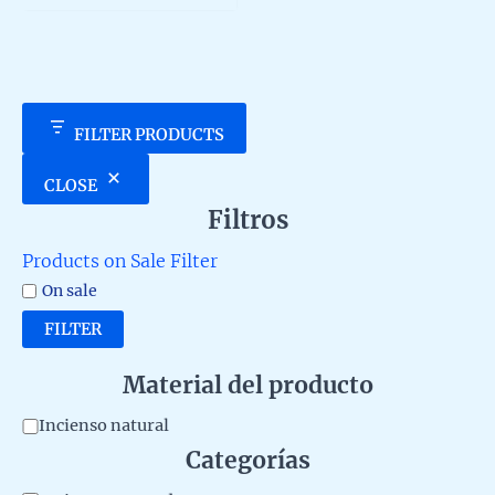
5
FILTER PRODUCTS
CLOSE
Filtros
Products on Sale Filter
On sale
FILTER
Material del producto
M
Incienso natural
Categorías
a
t