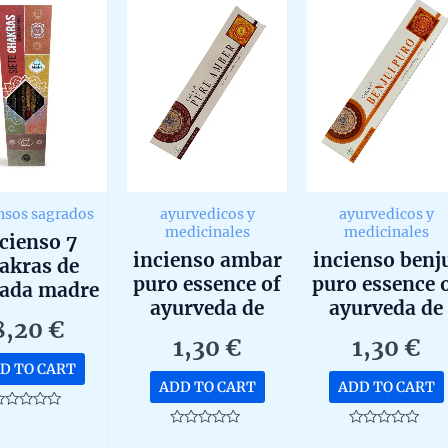
nsos sagrados
ayurvedicos y
ayurvedicos y
medicinales
medicinales
cienso 7
incienso ambar
incienso benj
akras de
puro essence of
puro essence 
rada madre
ayurveda de
ayurveda de
ho a mano
8,20
€
goloka agarbatti
goloka agarbat
n amor en
1,30
€
1,30
€
masala hecho a
masala hecho
rgentina
D TO CART
mano unidad de
mano unidad 
dad de 25g
ADD TO CART
ADD TO CART
15g
15g
ated
Rated
Rated
ut