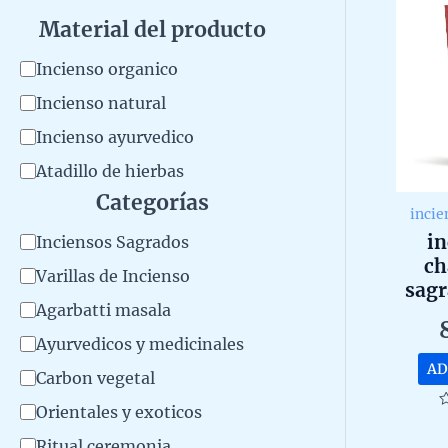
Material del producto
M
Incienso organico
a
Incienso natural
t
Incienso ayurvedico
e
Atadillo de hierbas
r
Categorías
incie
i
in
C
Inciensos Sagrados
a
ch
a
Varillas de Incienso
sag
l
t
Agarbatti masala
hec
d
co
e
Ayurvedicos y medicinales
e
a
g
AD
Carbon vegetal
uni
l
o
Orientales y exoticos
p
R
r
0
Ritual ceremonia
o