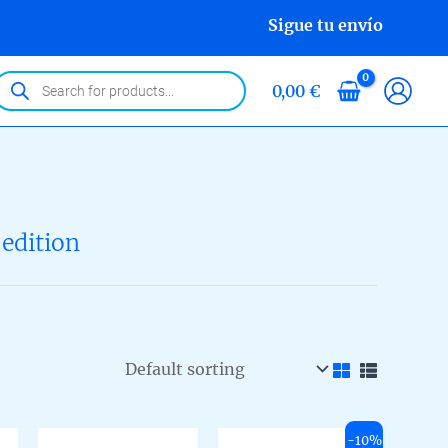
Sigue tu envío
roducts
0,00
€
earch
 edition
-10%