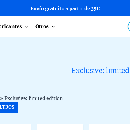
Envío gratuito a partir de 35€
P
bricantes
Otros
s
Exclusive: limited
»
Exclusive: limited edition
ILTROS