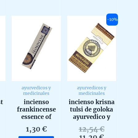
648,00 €
0
0
multiple
out
out
of
of
variants.
5
5
-10%
The
options
may
be
chosen
on
the
product
page
ayurvedicos y
ayurvedicos y
medicinales
medicinales
st
incienso
incienso krisna
frankincense
tulsi de goloka
essence of
ayurvedico y
ayurveda de
medicinal
Original
1,30
€
12,54
€
ti
goloka agarbatti
agarbatti
Current
price
11,29
€