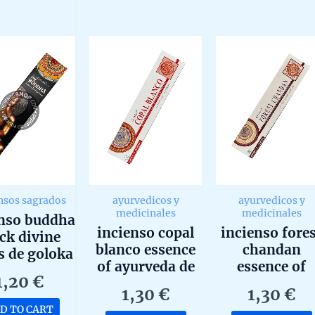
0
0
f
out
out
of
of
5
5
nsos sagrados
ayurvedicos y
ayurvedicos y
medicinales
medicinales
enso buddha
incienso copal
incienso fore
ck divine
blanco essence
chandan
s de goloka
of ayurveda de
essence of
garbatti
1,20
€
goloka agarbatti
ayurveda de
ala unidad
1,30
€
1,30
€
masala hecho a
goloka agarbat
de 15g
D TO CART