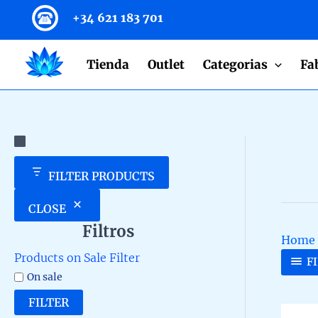
to
+34 621 183 701
content
Tienda
Outlet
Categorias
Fa
FILTER PRODUCTS
CLOSE
Filtros
Home
Products on Sale Filter
F
On sale
FILTER