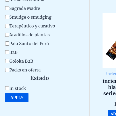
r
o
y
5
Sagrada Madre
o
Smudge o smudging
d
u
Terapéutico y curativo
c
Atadillos de plantas
t
Palo Santo del Perú
o
B2B
Goloka B2B
Packs en oferta
incie
Estado
inci
bla
A
In stock
serie
v
APPLY
a
a
mas
i
AD