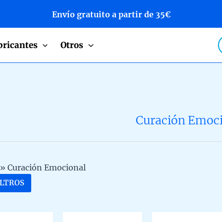
Envío gratuito a partir de 35€
P
bricantes
Otros
s
Curación Emoc
»
Curación Emocional
ILTROS