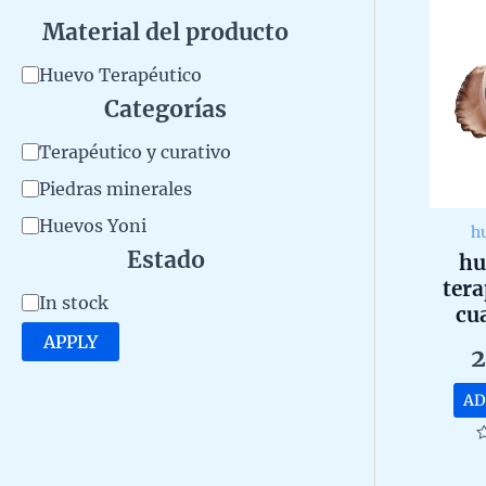
Material del producto
M
Huevo Terapéutico
Categorías
a
t
C
Terapéutico y curativo
e
a
Piedras minerales
r
t
Huevos Yoni
h
i
e
Estado
hu
a
tera
g
A
In stock
cu
l
o
v
APPLY
d
2
r
a
e
y
AD
i
l
l
p
R
0
a
o