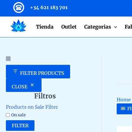
to
+34 621 183 701
content
Tienda
Outlet
Categorias
Fa
FILTER PRODUCTS
CLOSE
Filtros
Home
Products on Sale Filter
F
On sale
FILTER