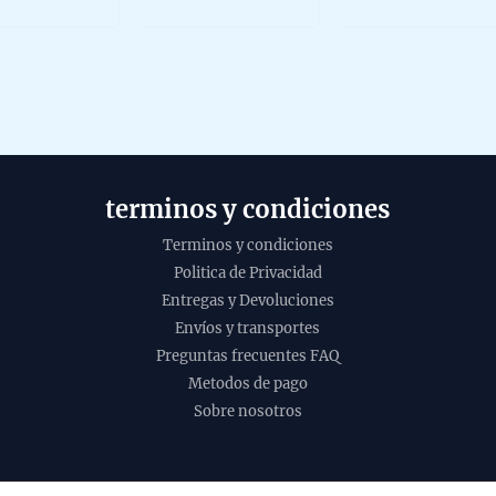
f
of
of
5
5
terminos y condiciones
Terminos y condiciones
Politica de Privacidad
Entregas y Devoluciones
Envíos y transportes
Preguntas frecuentes FAQ
Incie
Metodos de pago
pino 
Sobre nosotros
Banja
agarb
hecho