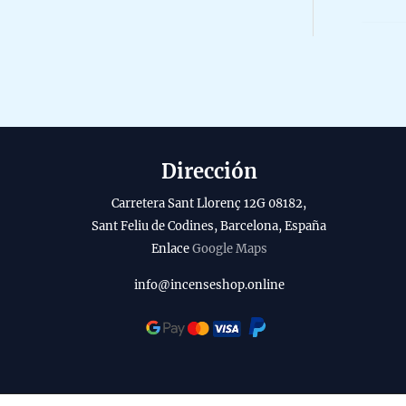
r
o
b
5
o
i
d
l
u
i
c
t
t
y
Dirección
o
Carretera Sant Llorenç 12G 08182,
Sant Feliu de Codines, Barcelona, España
Enlace
Google Maps
info@incenseshop.online