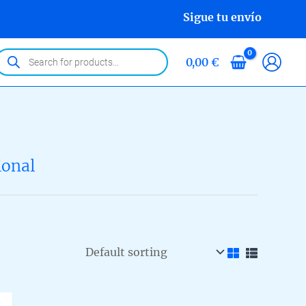
Sigue tu envío
roducts
0,00
€
earch
ional