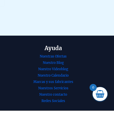
Ayuda
Nuestras Ofertas
Nuestro Blog
Nuestro Videoblog
Nuestro Calendario
Marcas y sus fabricantes
nso de cedro y
Aceite corporal
0
Nuestros Servicios
etnico de
100% orgánico de
Nuestro contacto
ra organico
argán de Esential
Redes Sociales
atti masala
Aroms 100ml
 a mano en