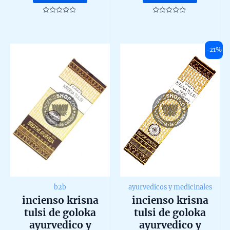
was:
is:
12,54 €.
11,
Rated
Rated
0
0
out
out
of
of
5
5
-21%
b2b
ayurvedicos y medicinales
incienso krisna
incienso krisna
tulsi de goloka
tulsi de goloka
ayurvedico y
ayurvedico y