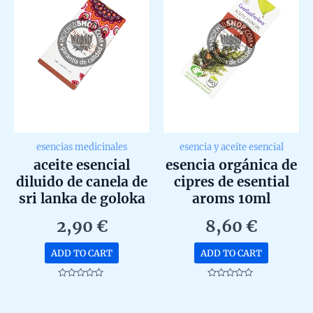
esencias medicinales
esencia y aceite esencial
aceite esencial
esencia orgánica de
diluido de canela de
cipres de esential
sri lanka de goloka
aroms 10ml
10ml
2,90
€
8,60
€
ADD TO CART
ADD TO CART
Rated
Rated
0
0
out
out
of
of