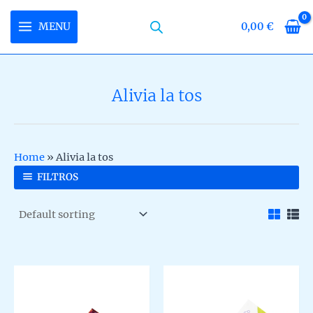
Skip
to
MENU
0,00
€
MAIN
content
MENU
Alivia la tos
U
LE
U
Home
»
Alivia la tos
LE
U
FILTROS
LE