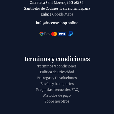
a
Carretera Sant Llorenç 12G 08182,
b
Sant Feliu de Codines, Barcelona, España
Enlace
Google Maps
i
l
info@incenseshop.online
i
t
y
terminos y condiciones
Terminos y condiciones
Politica de Privacidad
Entregas y Devoluciones
Envíos y transportes
Preguntas frecuentes FAQ
Metodos de pago
Sobre nosotros