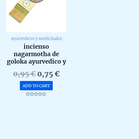
produc
page
ayurvedicos y medicinales
incienso
nagarmotha de
goloka ayurvedico y
medicinal agarbatti
Original
Current
0,95
€
0,75
€
masala unidad de
price
price
15g
ADD TO CART
was:
is:
0,95 €.
0,75 €.
Rated
0
out
of
5