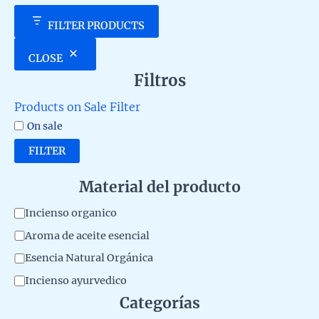
FILTER PRODUCTS
CLOSE
Filtros
Products on Sale Filter
On sale
FILTER
Material del producto
M
Incienso organico
a
Aroma de aceite esencial
t
Esencia Natural Orgánica
e
Incienso ayurvedico
r
Categorías
i