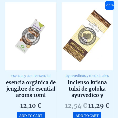
5
5
-10%
esencia y aceite esencial
ayurvedicos y medicinales
esencia orgánica de
incienso krisna
jengibre de esential
tulsi de goloka
aroms 10ml
ayurvedico y
medicinal agarbatti
Original
Cu
12,10
€
12,54
€
11,29
€
masala en caja de 6
price
pr
uds de 15g
ADD TO CART
ADD TO CART