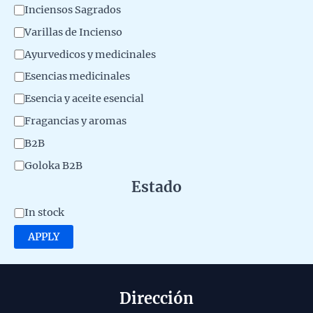
C
Inciensos Sagrados
a
a
Varillas de Incienso
l
t
Ayurvedicos y medicinales
d
e
Esencias medicinales
e
g
l
Esencia y aceite esencial
o
p
Fragancias y aromas
r
r
B2B
y
o
Goloka B2B
d
Estado
u
A
In stock
c
v
APPLY
t
a
o
i
l
Dirección