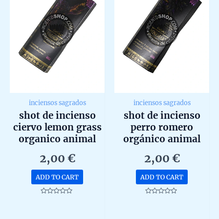
inciensos sagrados
inciensos sagrados
shot de incienso
shot de incienso
ciervo lemon grass
perro romero
organico animal
orgánico animal
spirit de goloka
spirit de goloka
2,00
€
2,00
€
agarbatti masala
agarbatti masala
unidad 20g
unidad 20g
ADD TO CART
ADD TO CART
Rated
Rated
0
0
out
out
of
of