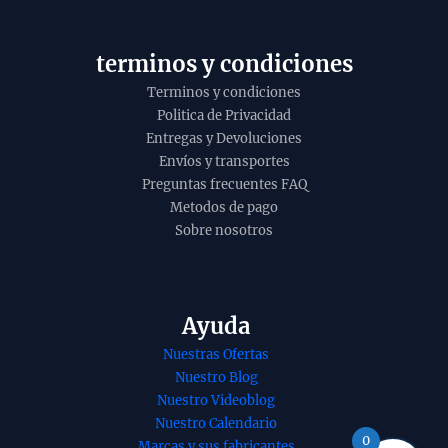
y
o
terminos y condiciones
Terminos y condiciones
Politica de Privacidad
Entregas y Devoluciones
Envíos y transportes
Preguntas frecuentes FAQ
Metodos de pago
Sobre nosotros
Ayuda
Nuestras Ofertas
Nuestro Blog
Nuestro Videoblog
Nuestro Calendario
0
Marcas y sus fabricantes