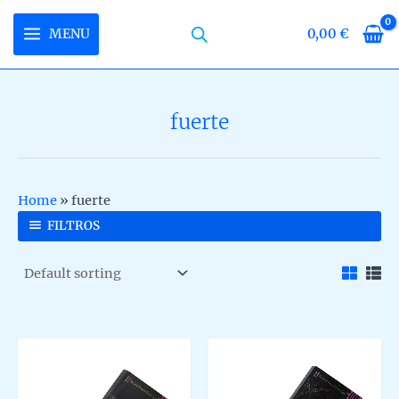
Skip
to
MENU
0,00
€
MAIN
content
MENU
fuerte
U
LE
U
Home
»
fuerte
LE
U
FILTROS
LE