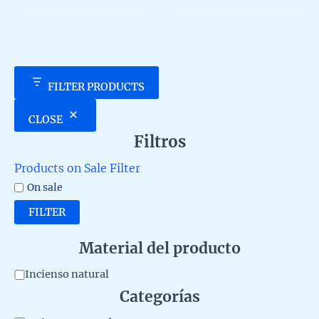
5
5
FILTER PRODUCTS
CLOSE
Filtros
Products on Sale Filter
On sale
FILTER
Material del producto
M
Incienso natural
Categorías
a
t