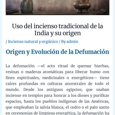
espacios, hasta los pueblos indígenas de las Américas, que
empleaban la salvia blanca, el cedro o el palo santo en
ceremonias de limpieza energética, la defumación ha sido un
puente entre lo terrenal y lo sagrado. En la tradición china, el
incienso se integró en prácticas taoístas y medicinales; en la
India, el
havan
(ofrenda al fuego con hierbas sagradas) forma
parte esencial del ayurveda y los rituales védicos; mientras que
en África y Oceanía, el humo de plantas locales se utiliza para
proteger, sanar y conectar con los ancestros. Con el tiempo, esta
práctica trascendió lo religioso para incorporarse en contextos
modernos de bienestar, mindfulness y limpieza energética de
hogares, objetos y personas. Hoy, la defumación se redescubre
no solo como un acto espiritual, sino como una herramienta
holística para restaurar el equilibrio, elevar la vibración de los
espacios y promover la armonía interior —respetando siempre
su origen ancestral y el uso consciente y sostenible de las
plantas sagradas.