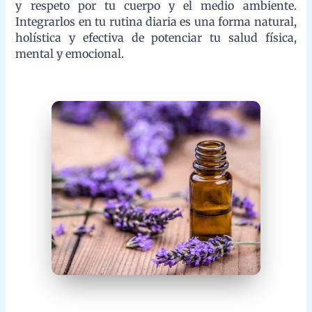
Listado de las principales
características de las esencias y
aceites esenciales
Incienso:
Expectorante, reduce el insomnio,
hidratante, cicatrizante, anti-inflamatorio, ayuda a la
concentración, anti-estrés, relajante muscular.
Naranja:
Alivia el resfriado, antienvejecimiento,
hidratante, anti-inflamatorio, afrodisíaco, anti-estrés,
claridad mental.