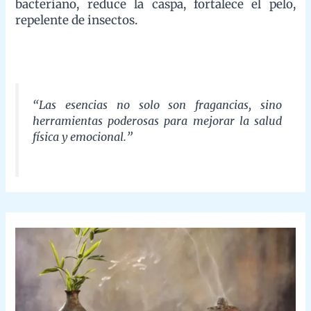
Uso del incienso tradicional de la India y
su origen
/
Incienso natural y orgánico
/ By
admin
Origen y Evolución de la Defumación
La defumación —el acto ritual de quemar hierbas, resinas o
maderas aromáticas para liberar humo con fines espirituales,
medicinales o energéticos— tiene raíces profundas en culturas
ancestrales de todo el mundo. Desde los antiguos egipcios, que
usaban incienso en templos para honrar a los dioses y purificar