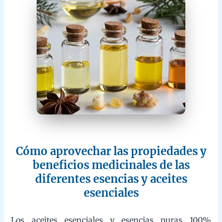
Cómo aprovechar las propiedades y
beneficios medicinales de las
diferentes esencias y aceites
esenciales
Los aceites esenciales y esencias puras 100% orgánicas son
potentes aliados naturales gracias a sus propiedades
antibacterianas, antiinflamatorias, relajantes, estimulantes,
antisépticas y equilibrantes, entre muchas otras. Para aprovechar
al máximo sus beneficios medicinales, es clave conocer el perfil
terapéutico de cada esencia: por ejemplo, la lavanda calma el
estrés y mejora el sueño, el eucalipto despeja las vías
respiratorias, el árbol de té combate infecciones cutáneas, y el