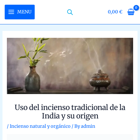
Skip
to
MENU
0,00
€
MAIN
content
MENU
LE
LE
LE
Uso del incienso tradicional de la India y
su origen
/
Incienso natural y orgánico
/ By
admin