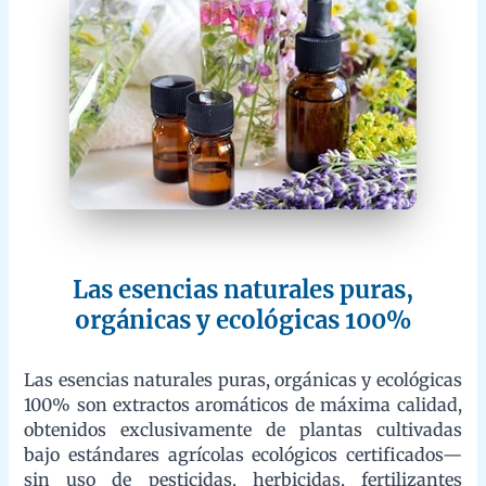
Las esencias naturales puras,
orgánicas y ecológicas 100%
Las esencias naturales puras, orgánicas y ecológicas 100% son
extractos aromáticos de máxima calidad, obtenidos
exclusivamente de plantas cultivadas bajo estándares agrícolas
ecológicos certificados—sin uso de pesticidas, herbicidas,
fertilizantes sintéticos ni organismos modificados genéticamente
(OMG). Cada gota se extrae mediante procesos físicos
naturales, como la destilación al vapor o la expresión en frío,
preservando así su composición química original, sus beneficios