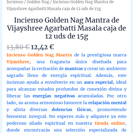
Incienso
/
Golden Nag
/ Incienso Golden Nag Mantra de
Vijayshree Agarbatti Masala caja de 12 uds de 15g
Incienso Golden Nag Mantra de
Vijayshree Agarbatti Masala caja de
12 uds de 15g
Original
Current
13,80
€
12,42
€
price
price
Incienso Golden Nag Mantra
de la prestigiosa marca
was:
is:
Vijayshree
, una fragancia única diseñada para
13,80 €.
12,42 €.
acompañar la recitación de
mantras
y crear un ambiente
sagrado lleno de energía espiritual. Además, este
incienso ayuda a envolverte en un
aura especial
, ideal
para alcanzar estados profundos de conexión divina y
liberar las
energías negativas
acumuladas. Por otro
lado, su aroma armonioso favorece la
relajación mental
y alivia diversas
dolencias físicas
, promoviendo
bienestar integral. No esperes más y adquiere ya este
poderoso aliado espiritual en nuestra
tienda online
,
donde encontrarás una selección especializada de