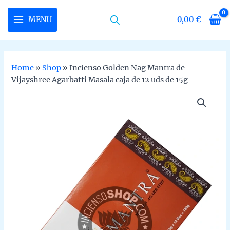
Skip
to
MENU
0,00
€
MAIN
content
MENU
Home
»
Shop
»
Incienso Golden Nag Mantra de
Vijayshree Agarbatti Masala caja de 12 uds de 15g
U
LE
U
LE
U
LE