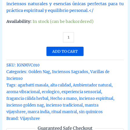
inciensos naturales y esencias únicas perfectas para tu
práctica espiritual y equilibrio personal.</
Availability:
In stock (can be backordered)
Incienso
Golden
Nag
ADD TO CART
Mantra
de
SKU:
IGNMVC010
Vijayshree
Categories:
Golden Nag
,
Inciensos Sagrados
,
Varillas de
Agarbatti
Incienso
Masala
Tags:
agarbatti masala
,
alta calidad
,
Ambientador natural
,
caja
aroma vibracional
,
ecologico
,
experiencia sensorial
,
de
fragancia cálida herbal
,
Hecho a mano
,
incienso espiritual
,
12
incienso golden nag
,
incienso tradicional
,
mantra
uds
vijayshree
,
marca india
,
ritual mantral
,
sin químicos
de
Brand:
Vijayshree
15g
Guaranteed Safe Checkout
quantity