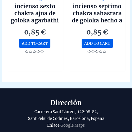
incienso sexto
incienso septimo
chakra ajna de
chakra sahasrara
goloka agarbathi
de goloka hecho a
masala hecho a
mano en bangalore
0,85
€
0,85
€
mano en bangalore
unidad de 15g
unidad de 15g
ADD TO CART
ADD TO CART
Rated
Rated
0
0
out
out
of
of
5
5
Dirección
Carretera Sant Llorenç 12G 08182,
Sant Feliu de Codines, Barcelona, España
Enlace
Google Maps