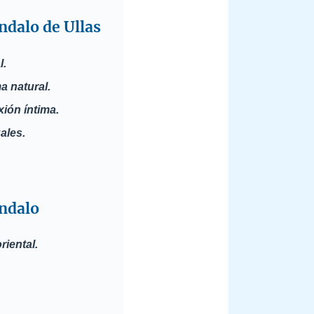
ndalo de Ullas
l.
a natural.
xión íntima.
ales.
ándalo
riental.