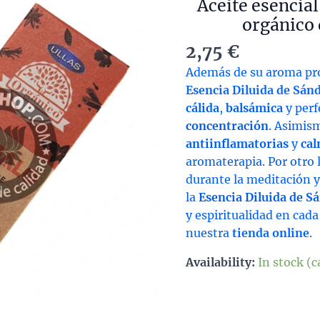
Aceite esencial
orgánico 
2,75
€
Además de su aroma pr
Esencia Diluida de Sánd
cálida
,
balsámica
y perf
concentración
. Asimis
antiinflamatorias
y
ca
aromaterapia. Por otro 
durante la meditación y
la
Esencia Diluida de Sá
y espiritualidad en cad
nuestra
tienda online
.
Availability:
In stock (
Ace
ese