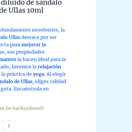
 diluido de sándalo
de Ullas 10ml
ofundamente envolvente, la
alo Ullas
destaca por ser
ecta para
mejorar la
mo, sus propiedades
lmantes
la hacen ideal para la
lado, favorece la
relajación
 la práctica de
yoga
. Al elegir
ndalo de Ullas
, eliges calidad
a gota. Encuéntrala en
can be backordered)
ite
ncial