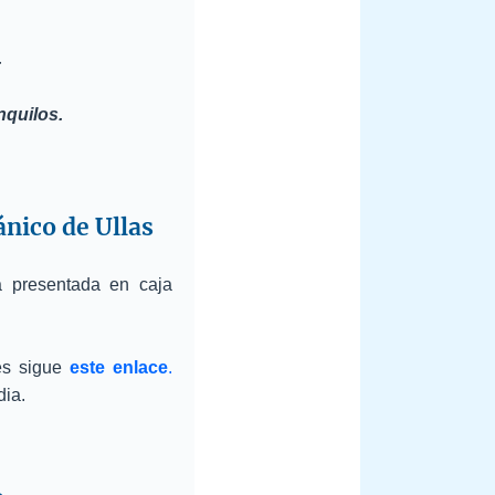
.
nquilos.
ánico de Ullas
 presentada en caja
les sigue
este enlace
.
dia.