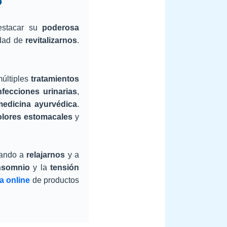
o
stacar su
poderosa
idad de
revitalizarnos
.
últiples
tratamientos
nfecciones urinarias
,
medicina ayurvédica
.
olores estomacales
y
dando a
relajarnos
y a
nsomnio
y la
tensión
a online
de productos