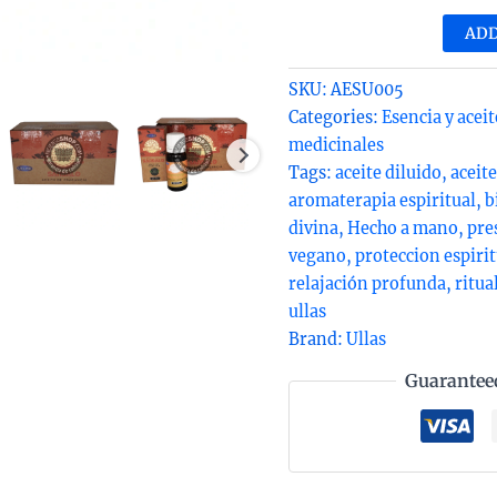
dil
ADD
de
sán
SKU:
AESU005
org
Categories:
Esencia y aceit
de
medicinales
Ull
Tags:
aceite diluido
,
aceite
10m
aromaterapia espiritual
,
b
qua
divina
,
Hecho a mano
,
pre
vegano
,
proteccion espirit
relajación profunda
,
ritua
ullas
Brand:
Ullas
Guarantee