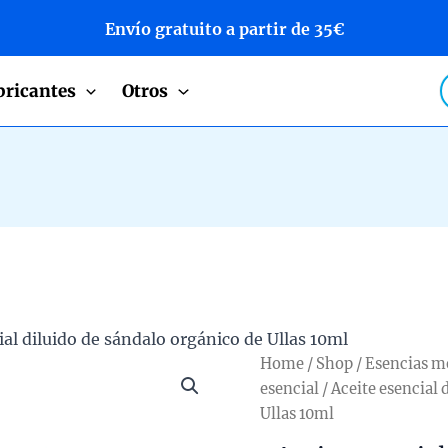
Envío gratuito a partir de 35€
P
bricantes
Otros
s
ial diluido de sándalo orgánico de Ullas 10ml
Home
/
Shop
/
Esencias m
esencial
/ Aceite esencial 
Ullas 10ml