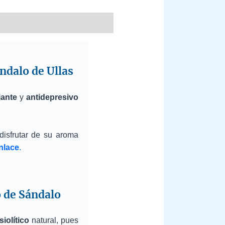
ándalo de Ullas
jante
y
antidepresivo
isfrutar de su aroma
nlace
.
o de Sándalo
siolítico
natural, pues