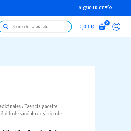
Sigue tu envío
roducts
0,00
€
earch
edicinales
/
Esencia y aceite
diluido de sándalo orgánico de