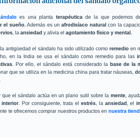
Información adicional del sándalo orgánic
sándalo
es una planta
terapéutica
de la que podemos de
r el sueño.
Además es un
afrodisíaco natural
con la capac
rvios
, la
ansiedad
y alivia el
agotamiento físico y mental
.
 la antigüedad el sándalo ha sido utilizado como
remedio
en m
ho, en la India se usa el sándalo como remedio para las
i
stivas
. Por ello, el sándalo está considerado la
base de la 
ar que se utiliza en la medicina china para tratar náuseas,
d
.
 que el sándalo actúa en un plano sutil sobre la
mente
, ayu
interior
. Por consiguiente, trata el
estrés
, la
ansiedad
, el
i
nte te ofrecemos comprar nuestros productos en
nuestra tiend