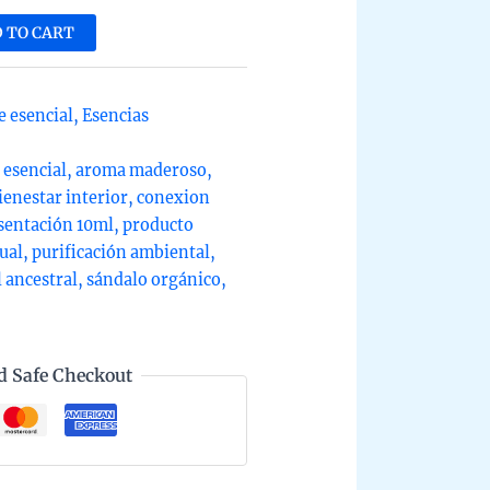
uido
 TO CART
dalo
ánico
e esencial
,
Esencias
as
 esencial
,
aroma maderoso
,
l
ienestar interior
,
conexion
ntity
sentación 10ml
,
producto
ual
,
purificación ambiental
,
l ancestral
,
sándalo orgánico
,
d Safe Checkout