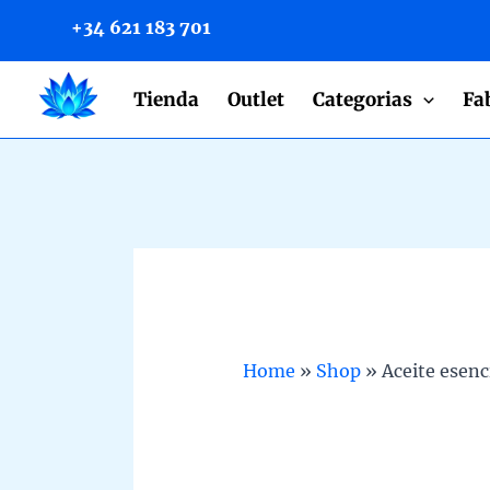
to
+34 621 183 701
content
Tienda
Outlet
Categorias
Fa
Home
»
Shop
»
Aceite esenc