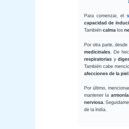
Para comenzar, el
capacidad de induci
También
calma
los
ne
Por otra parte, desde
medicinales
. De hec
respiratorias
y
dige
También cabe mencion
afecciones de la piel
Por último, mencionar
mantener la
armonía 
nerviosa
. Seguidame
de la India.