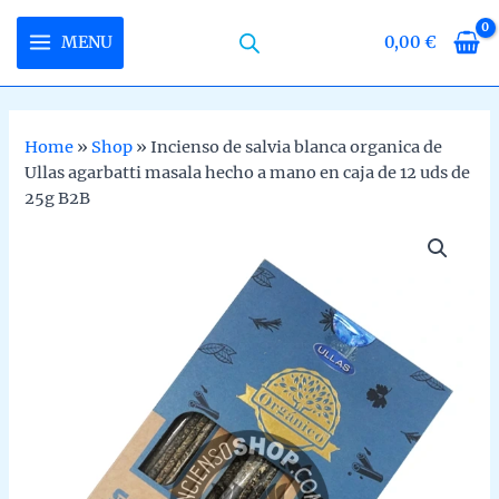
Skip
to
MENU
0,00
€
MAIN
content
MENU
Home
»
Shop
»
Incienso de salvia blanca organica de
Ullas agarbatti masala hecho a mano en caja de 12 uds de
U
25g B2B
LE
U
LE
U
LE