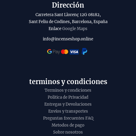
Dirección
chosen
chosen
on
on
Carretera Sant Llorenç 12G 08182,
the
the
Sant Feliu de Codines, Barcelona, España
product
produc
Enlace
Google Maps
page
page
info@incenseshop.online
terminos y condiciones
Terminos y condiciones
Politica de Privacidad
Entregas y Devoluciones
Envíos y transportes
Preguntas frecuentes FAQ
Metodos de pago
Sobre nosotros