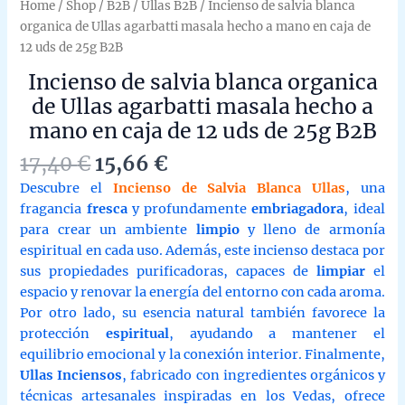
Home
/
Shop
/
B2B
/
Ullas B2B
/ Incienso de salvia blanca
organica de Ullas agarbatti masala hecho a mano en caja de
12 uds de 25g B2B
Incienso de salvia blanca organica
de Ullas agarbatti masala hecho a
mano en caja de 12 uds de 25g B2B
Original
Current
17,40
€
15,66
€
price
price
Descubre el
Incienso de Salvia Blanca Ullas
, una
was:
is:
fragancia
fresca
y profundamente
embriagadora
, ideal
17,40 €.
15,66 €.
para crear un ambiente
limpio
y lleno de armonía
espiritual en cada uso. Además, este incienso destaca por
sus propiedades purificadoras, capaces de
limpiar
el
espacio y renovar la energía del entorno con cada aroma.
Por otro lado, su esencia natural también favorece la
protección
espiritual
, ayudando a mantener el
equilibrio emocional y la conexión interior. Finalmente,
Ullas Inciensos
, fabricado con ingredientes orgánicos y
técnicas artesanales inspiradas en los Vedas, ofrece