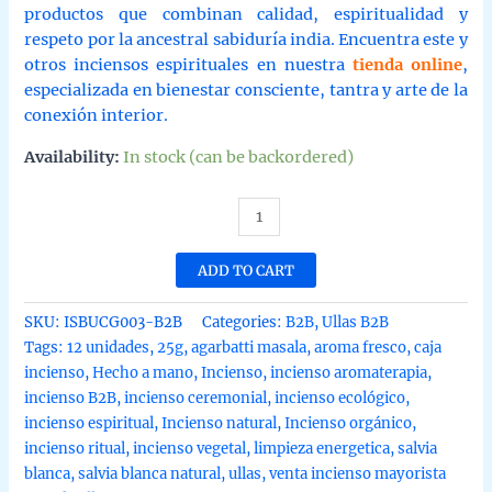
productos que combinan calidad, espiritualidad y
respeto por la ancestral sabiduría india. Encuentra este y
otros inciensos espirituales en nuestra
tienda online
,
especializada en bienestar consciente, tantra y arte de la
conexión interior.
Availability:
In stock (can be backordered)
Incienso
de
salvia
ADD TO CART
blanca
organica
SKU:
ISBUCG003-B2B
Categories:
B2B
,
Ullas B2B
de
Tags:
12 unidades
,
25g
,
agarbatti masala
,
aroma fresco
,
caja
Ullas
incienso
,
Hecho a mano
,
Incienso
,
incienso aromaterapia
,
agarbatti
incienso B2B
,
incienso ceremonial
,
incienso ecológico
,
masala
incienso espiritual
,
Incienso natural
,
Incienso orgánico
,
hecho
incienso ritual
,
incienso vegetal
,
limpieza energetica
,
salvia
a
blanca
,
salvia blanca natural
,
ullas
,
venta incienso mayorista
mano