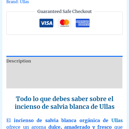
Brand:
Ullas
en
Guaranteed Safe Checkout
caja
de
12
uds
de
25g
B2B
quantity
Description
Additional information
Reviews (0)
Todo lo que debes saber sobre el
incienso de salvia blanca de Ullas
El
incienso de salvia blanca orgánica de
Ullas
ofrece un aroma
dulce, amaderado y fresco
que