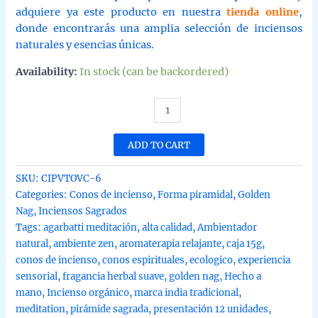
adquiere ya este producto en nuestra
tienda online
,
donde encontrarás una amplia selección de inciensos
naturales y esencias únicas.
Availability:
In stock (can be backordered)
Conos
de
incienso
ADD TO CART
Piramidal
de
SKU:
CIPVTOVC-6
Vainilla
Categories:
Conos de incienso
,
Forma piramidal
,
Golden
tradicionales
Nag
,
Inciensos Sagrados
y
Tags:
agarbatti meditación
,
alta calidad
,
Ambientador
organicos
natural
,
ambiente zen
,
aromaterapia relajante
,
caja 15g
,
de
conos de incienso
,
conos espirituales
,
ecologico
,
experiencia
la
sensorial
,
fragancia herbal suave
,
golden nag
,
Hecho a
gama
mano
,
Incienso orgánico
,
marca india tradicional
,
Golden
meditation
,
pirámide sagrada
,
presentación 12 unidades
,
Nag