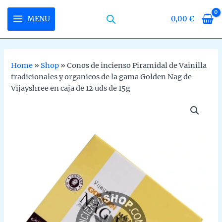
Skip
to
MENU
0,00
€
MAIN
content
MENU
Home
»
Shop
»
Conos de incienso Piramidal de Vainilla
tradicionales y organicos de la gama Golden Nag de
U
Vijayshree en caja de 12 uds de 15g
LE
U
LE
U
LE