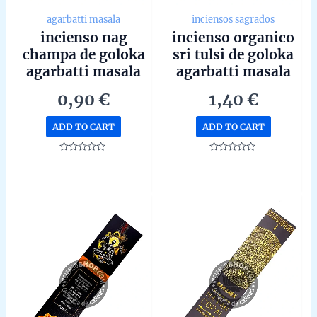
agarbatti masala
inciensos sagrados
incienso nag
incienso organico
champa de goloka
sri tulsi de goloka
agarbatti masala
agarbatti masala
hecho a mano en
hecho a mano en
0,90
€
1,40
€
bangalore unidad
bangalore unidad
de 15g
de 15g
ADD TO CART
ADD TO CART
Rated
Rated
0
0
out
out
of
of
5
5