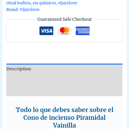
ritual budista
,
sin químicos
,
vijayshree
de
Brand:
Vijayshree
Vijayshree
Guaranteed Safe Checkout
en
caja
de
12
uds
de
15g
quantity
Description
Additional information
Reviews (0)
Todo lo que debes saber sobre el
Cono de incienso Piramidal
Vainilla