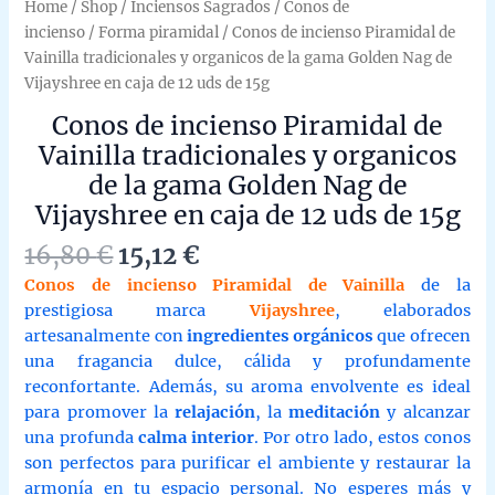
Home
/
Shop
/
Inciensos Sagrados
/
Conos de
incienso
/
Forma piramidal
/ Conos de incienso Piramidal de
Vainilla tradicionales y organicos de la gama Golden Nag de
Vijayshree en caja de 12 uds de 15g
Conos de incienso Piramidal de
Vainilla tradicionales y organicos
de la gama Golden Nag de
Vijayshree en caja de 12 uds de 15g
Original
Current
16,80
€
15,12
€
price
price
Conos de incienso Piramidal de Vainilla
de la
was:
is:
prestigiosa marca
Vijayshree
, elaborados
16,80 €.
15,12 €.
artesanalmente con
ingredientes orgánicos
que ofrecen
una fragancia dulce, cálida y profundamente
reconfortante. Además, su aroma envolvente es ideal
para promover la
relajación
, la
meditación
y alcanzar
una profunda
calma interior
. Por otro lado, estos conos
son perfectos para purificar el ambiente y restaurar la
armonía en tu espacio personal. No esperes más y