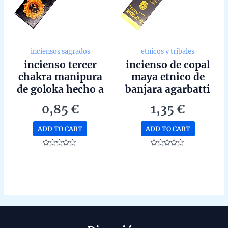
inciensos sagrados
etnicos y tribales
incienso tercer
incienso de copal
chakra manipura
maya etnico de
de goloka hecho a
banjara agarbatti
mano en bangalore
masala hecho a
0,85
€
1,35
€
unidad de 15g
mano unidad de
15g
ADD TO CART
ADD TO CART
Rated
Rated
0
0
out
out
of
of
5
5