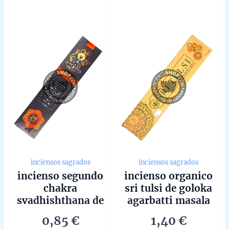
0
0
out
out
of
of
5
5
inciensos sagrados
inciensos sagrados
incienso segundo
incienso organico
chakra
sri tulsi de goloka
svadhishthana de
agarbatti masala
goloka hecho a
hecho a mano en
0,85
€
1,40
€
mano en bangalore
bangalore unidad