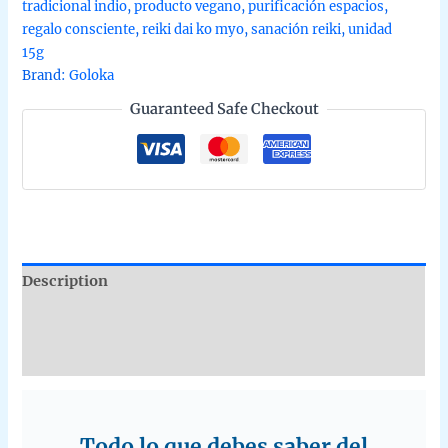
tradicional indio
,
producto vegano
,
purificación espacios
,
regalo consciente
,
reiki dai ko myo
,
sanación reiki
,
unidad
15g
Brand:
Goloka
Guaranteed Safe Checkout
Description
Additional information
Reviews (0)
Todo lo que debes saber del