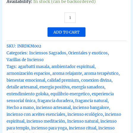
Availability:
In stock (can be backordered)
Incienso
natural
reiki
ADD TO CART
Dai
Ko
SKU:
INRDKM002
Myo
Categories:
Inciensos Sagrados
,
Orientales y exoticos
,
entendimiento
Varillas de Incienso
de
Tags:
agarbatti masala
,
ambientador espiritual
,
Goloka
armonización espacios
,
aroma relajante
,
aroma terapéutico
,
Agarbatti
bienestar emocional
,
calidad premium
,
conexion divina
,
Masala
detalle artesanal
,
energia positiva
,
energía sanadora
,
hecho
entendimiento goloka
,
equilibrio energetico
,
experiencia
a
sensorial única
,
fragancia duradera
,
fragancia natural
,
mano
Hecho a mano
,
incienso artesanal
,
incienso bangalore
,
15g
incienso con aceites esenciales
,
incienso ecológico
,
incienso
quantity
espiritual
,
incienso meditación
,
Incienso natural
,
incienso
para templo
,
incienso para yoga
,
incienso ritual
,
incienso