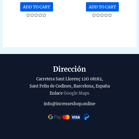
unidad de 15g
de 15g
ADD TO CART
ADD TO CART
Rated
Rated
0
0
out
out
of
of
5
5
Dirección
Carretera Sant Llorenç 12G 08182,
Sant Feliu de Codines, Barcelona, España
Enlace
Google Maps
info@incenseshop.online