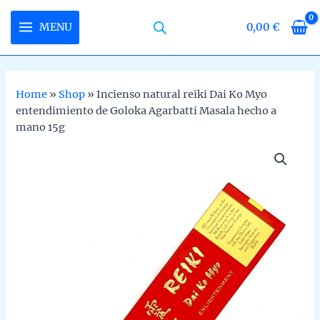
Skip
to
MENU
0,00
€
MAIN
content
MENU
Home
»
Shop
»
Incienso natural reiki Dai Ko Myo
entendimiento de Goloka Agarbatti Masala hecho a
U
mano 15g
LE
U
LE
U
LE