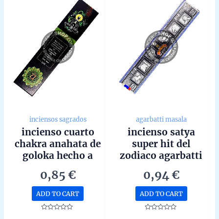
inciensos sagrados
agarbatti masala
incienso cuarto
incienso satya
chakra anahata de
super hit del
goloka hecho a
zodiaco agarbatti
mano en bangalore
masala hecho a
0,85
€
0,94
€
unidad de 15g
mano en bangalore
unidad de 15g
ADD TO CART
ADD TO CART
Rated
Rated