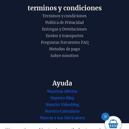
terminos y condiciones
Terminos y condiciones
Politica de Privacidad
Entregas y Devoluciones
Envíos y transportes
Preguntas frecuentes FAQ
Metodos de pago
Sobre nosotros
Ayuda
Nuestras Ofertas
Nuestro Blog
Nuestro Videoblog
Resina de incienso
Incienso de
Nuestro Calendario
tres reyes de
o Frankince
0
Marcas y sus fabricantes
Goloka organico en
organico de 
Nuestros Servicios