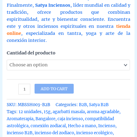
Finalmente,
Satya Inciensos
, líder mundial en calidad y
tradición, ofrece productos que combinan
espiritualidad, arte y bienestar consciente. Encuentra
este y otros inciensos espirituales en nuestra
tienda
online
, especializada en tantra, yoga y arte de la
conexión interior.
Cantidad del producto
Incienso
ADD TO CART
Satya
Super
SKU:
MBSSH003-B2B
Categories:
B2B
,
Satya B2B
Hit
Tags:
12 unidades
,
15g
,
agarbatti masala
,
aroma agradable
,
del
Aromaterapia
,
Bangalore
,
caja incienso
,
compatibilidad
Zodiaco
astrológica
,
conexión zodiacal
,
Hecho a mano
,
Incienso
,
Agarbatti
incienso B2B
,
incienso del zodiaco
,
incienso ecológico
,
Masala