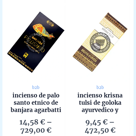
of
of
variants.
variant
5
5
The
The
options
options
may
may
be
be
chosen
chosen
on
on
the
the
product
produc
page
page
b2b
b2b
incienso de palo
incienso krisna
santo etnico de
tulsi de goloka
banjara agarbatti
ayurvedico y
masala hecho a
medicinal agarbatti
14,58
€
–
9,45
€
–
mano en caja de 12
masala en caja de 6
Price
Price
729,00
€
472,50
€
unidades de 15g
unidades de 15g