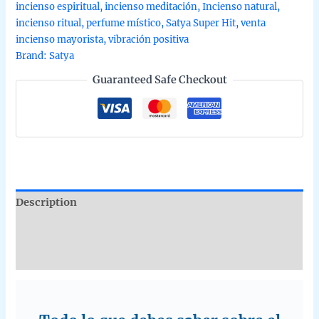
incienso espiritual
,
incienso meditación
,
Incienso natural
,
hecho
incienso ritual
,
perfume místico
,
Satya Super Hit
,
venta
a
incienso mayorista
,
vibración positiva
mano
Brand:
Satya
en
Guaranteed Safe Checkout
Bangalore
en
caja
de
12
unidades
de
15g
Description
B2B
quantity
Additional information
Reviews (0)