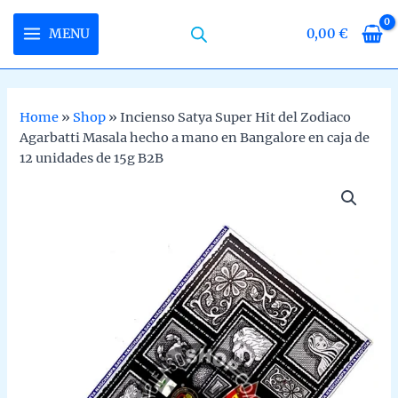
Skip
to
MENU
0,00
€
MAIN
content
MENU
Home
»
Shop
»
Incienso Satya Super Hit del Zodiaco
Agarbatti Masala hecho a mano en Bangalore en caja de
U
12 unidades de 15g B2B
LE
U
LE
U
LE