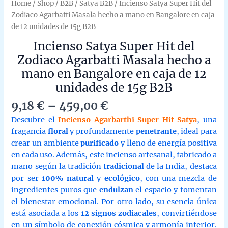
Home
/
Shop
/
B2B
/
Satya B2B
/ Incienso Satya Super Hit del
Zodiaco Agarbatti Masala hecho a mano en Bangalore en caja
de 12 unidades de 15g B2B
Incienso Satya Super Hit del
Zodiaco Agarbatti Masala hecho a
mano en Bangalore en caja de 12
unidades de 15g B2B
Price
9,18
€
–
459,00
€
range:
Descubre el
Incienso Agarbarthi Super Hit Satya
, una
9,18 €
fragancia
floral
y profundamente
penetrante
, ideal para
through
crear un ambiente
purificado
y lleno de energía positiva
459,00 €
en cada uso. Además, este incienso artesanal, fabricado a
mano según la tradición
tradicional
de la India, destaca
por ser
100% natural
y
ecológico
, con una mezcla de
ingredientes puros que
endulzan
el espacio y fomentan
el bienestar emocional. Por otro lado, su esencia única
está asociada a los
12 signos zodiacales
, convirtiéndose
en un símbolo de conexión cósmica y armonía interior.