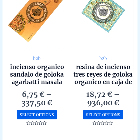
b2b
b2b
incienso organico
resina de incienso
sandalo de goloka
tres reyes de goloka
agarbatti masala
organico en caja de
hecho a mano en
12 unidades de 35g
6,75
€
–
18,72
€
–
bangalore en caja
b2b
Price
Price
337,50
€
936,00
€
de 6 uds de 15g b2b
range:
range
This
This
SELECT OPTIONS
SELECT OPTIONS
6,75 €
18,72
product
produc
through
throu
has
has
Rated
Rated
0
0
337,50 €
936,0
multiple
multipl
out
out