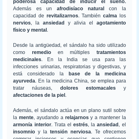
poderosa capacidad de inducir el sueño.
Además es un
afrodisíaco natural
con la
capacidad de
revitalizarnos
. También
calma
los
nervios
, la
ansiedad
y alivia el
agotamiento
físico y mental
.
Desde la antigüedad, el sándalo ha sido utilizado
como
remedio
en múltiples
tratamientos
medicinales
. En la India se usa para las
infecciones urinarias, respiratorias y digestivas, y
está considerado la
base de la medicina
ayurveda
. En la medicina China, se emplea para
tratar náuseas,
dolores estomacales
y
afectaciones de la piel
.
Además, el sándalo actúa en un plano sutil sobre
la
mente
, ayudando a
relajarnos
y a mantener la
armonía interior
. Trata el
estrés
, la
ansiedad
, el
insomnio
y la
tensión nerviosa
. Te ofrecemos
comprar inciensos y esencias que contienen