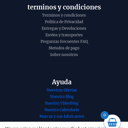
terminos y condiciones
Terminos y condiciones
Politica de Privacidad
Entregas y Devoluciones
Envíos y transportes
Preguntas frecuentes FAQ
Metodos de pago
Sobre nosotros
Ayuda
nso organico
Caja de 200 Bastoncillos
Nuestras Ofertas
ipani de
de Algodón de Bambú
Nuestro Blog
B2B - 1 UD
a agarbatti
Nuestro Videoblog
la hecho a
1,55
€
+
ADD
Nuestro Calendario
 en
0
Marcas y sus fabricantes
lore en caja
Nuestros Servicios