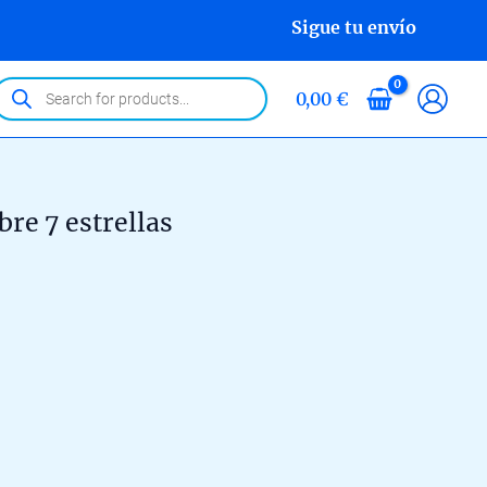
Sigue tu envío
roducts
0,00
€
earch
re 7 estrellas