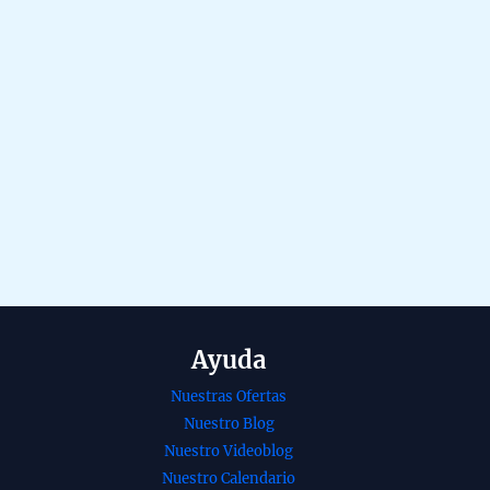
Ayuda
Nuestras Ofertas
Nuestro Blog
Nuestro Videoblog
ia orgánica
Incienso sexto
Nuestro Calendario
ya de Enebro
chakra ajna de