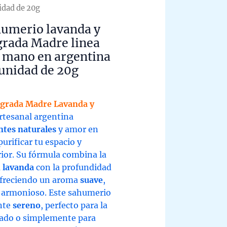
idad de 20g
humerio lavanda y
grada Madre linea
a mano en argentina
unidad de 20g
agrada Madre Lavanda y
artesanal argentina
ntes naturales
y amor en
purificar tu espacio y
rior. Su fórmula combina la
a
lavanda
con la profundidad
ofreciendo un aroma
suave
,
armonioso. Este sahumerio
nte
sereno
, perfecto para la
dado o simplemente para