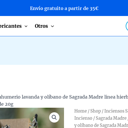
Envío gratuito a partir de 35€
P
bricantes
Otros
s
sahumerio lavanda y olíbano de Sagrada Madre linea hie
de 20g
Home
/
Shop
/
Inciensos 
Incienso
/
Sagrada Madre
y olíbano de Sagrada Madr