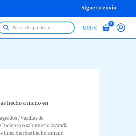
Sigue tu envío
roducts
0,00
€
earch
rbas hecho a mano en
Sagrados
/
Varillas de
/ Incienso o sahumerio lavanda
e linea hierbas hecho a mano