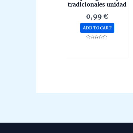
tradicionales unidad
de 15g
0,99
€
ADD TO CART
Rated
0
out
of
5