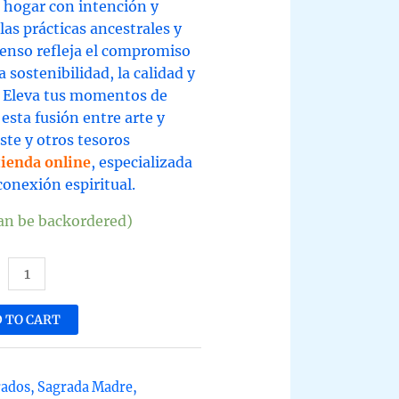
u hogar con intención y
 las prácticas ancestrales y
ienso refleja el compromiso
a sostenibilidad, la calidad y
. Eleva tus momentos de
esta fusión entre arte y
ste y otros tesoros
tienda online
, especializada
conexión espiritual.
can be backordered)
ienso
umerio
 TO CART
anda
bano
rados
,
Sagrada Madre
,