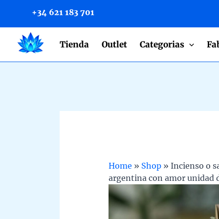
to
+34 621 183 701
content
Tienda
Outlet
Categorias
Fa
Home
»
Shop
»
Incienso o 
argentina con amor unidad 