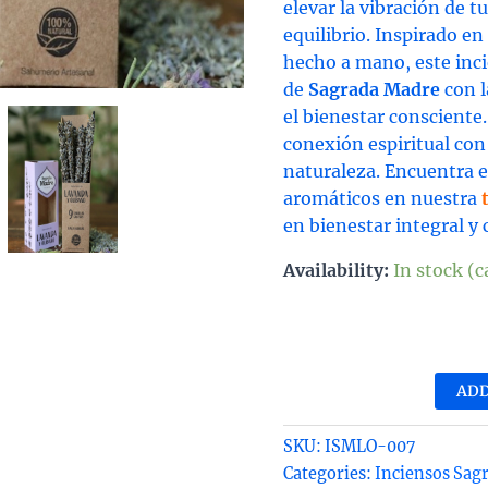
elevar la vibración de t
equilibrio. Inspirado en
hecho a mano, este inc
de
Sagrada Madre
con l
el bienestar consciente
conexión espiritual con 
naturaleza. Encuentra e
aromáticos en nuestra
en bienestar integral y 
Availability:
In stock (
Inc
o
sah
ADD
lav
y
SKU:
ISMLO-007
olí
Categories:
Inciensos Sag