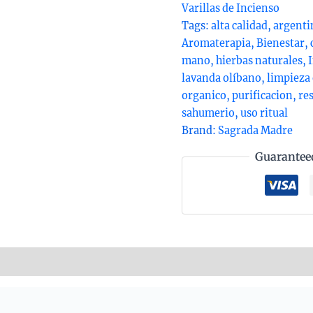
de
Varillas de Incienso
Sag
Tags:
alta calidad
,
argenti
Ma
Aromaterapia
,
Bienestar
,
lin
mano
,
hierbas naturales
,
hie
lavanda olíbano
,
limpieza
hec
organico
,
purificacion
,
re
a
sahumerio
,
uso ritual
ma
Brand:
Sagrada Madre
en
Guarantee
arg
con
am
uni
de
20g
nformation
Reviews (0)
qua