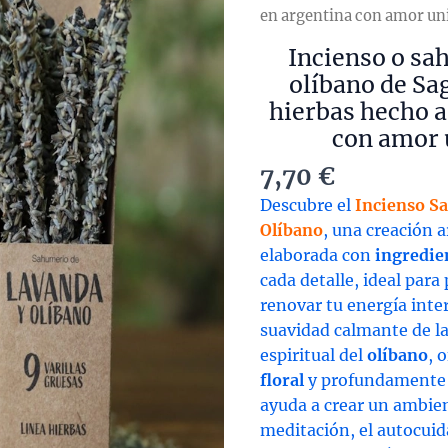
en argentina con amor un
Incienso o sa
olíbano de Sa
hierbas hecho 
con amor 
7,70
€
Descubre el
Incienso S
Olíbano
, una creación 
elaborada con
ingredie
cada detalle, ideal para 
renovar tu energía inte
suavidad calmante de l
espiritual del
olíbano
, 
floral
y profundamente 
ayuda a crear un ambie
meditación, el autocui