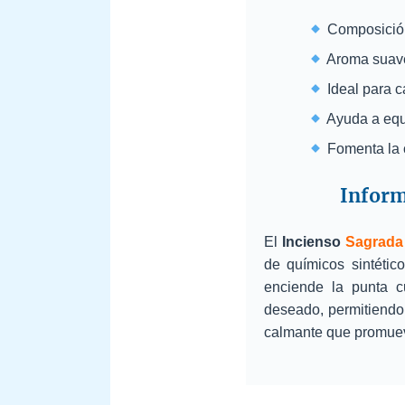
Composició
Aroma suave,
Ideal para c
Ayuda a equi
Fomenta la c
Inform
El
Incienso
Sagrada
de químicos sintétic
enciende la punta 
deseado, permitiendo
calmante que promueve 