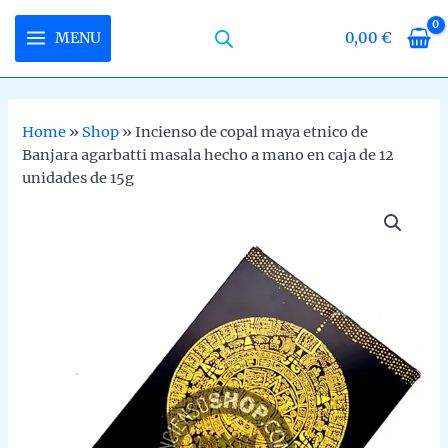
Skip
to
MENU
0,00
€
MAIN
content
MENU
Home
»
Shop
»
Incienso de copal maya etnico de
Banjara agarbatti masala hecho a mano en caja de 12
U
unidades de 15g
LE
U
LE
U
LE