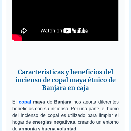
Características y beneficios del
incienso de copal maya étnico de
Banjara en caja
El
copal
maya
de
Banjara
nos aporta diferentes
beneficios con su incienso. Por una parte, el humo
del incienso de copal es utilizado para limpiar el
hogar de
energías negativas
, creando un entorno
de
armonía
y
buena voluntad
.