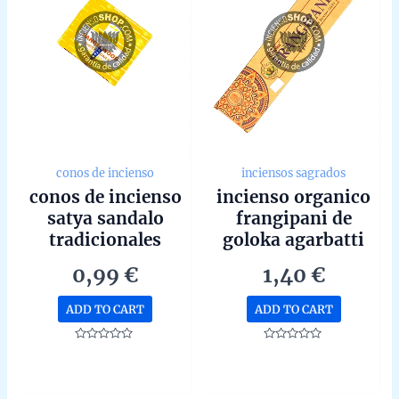
conos de incienso
inciensos sagrados
conos de incienso
incienso organico
satya sandalo
frangipani de
tradicionales
goloka agarbatti
unidad de 15g
masala hecho a
0,99
€
1,40
€
mano en bangalore
unidad de 15g
ADD TO CART
ADD TO CART
Rated
Rated
0
0
out
out
of
of
5
5