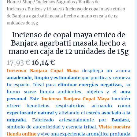
Home
/
Shop
/
Inciensos Sagrados
/
Varillas de
Incienso
/
Etnicos y tribales
/ Incienso de copal maya etnico
de Banjara agarbatti masala hecho a mano en caja de 12
unidades de 15g
Incienso de copal maya etnico de
Banjara agarbatti masala hecho a
mano en caja de 12 unidades de 15g
Original
Current
17,93
€
16,14
€
price
price
Incienso Banjara Copal Maya
despliega un aroma
was:
is:
amaderado, limpio y estimulante
que purifica y renueva
17,93 €.
16,14 €.
tu espacio. Ideal para
eliminar energías negativas
, su
humo suave limpia ambientes, objetos y el
aura
personal
. Este
Incienso Banjara Copal Maya
también
ofrece beneficios respiratorios, actuando como
expectorante natural
y aliviando el
estrés asociado a la
migraña
. Fabricado artesanalmente por
Banjara
,
símbolo de autenticidad y esencia tribal.
Visita nuestra
tienda online
y vive una experiencia aromática profunda