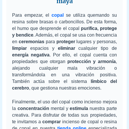
maya
Para empezar, el
copal
se utiliza quemando su
resina sobre brasas o carboncillos. De esta forma,
el humo que desprende el copal
purifica, protege
y bendice
. Además, el copal se usa con frecuencia
en
ceremonias
para
proteger
lugares y personas,
limpiar
espacios y
eliminar
cualquier tipo de
energía negativa
. Por ello, el copal cuenta con
propiedades que otorgan
protección y armonía
,
alejando cualquier mala vibración o
transformándola en una vibración positiva.
También actúa sobre el sistema
límbico del
cerebro
, que gestiona nuestras emociones.
Finalmente, el uso del copal como incienso mejora
la
concentración
mental y
estimula
nuestra parte
creativa. Para disfrutar de todas sus propiedades,
te invitamos a
comprar
incienso de copal o resina
de copal en nuestra
tienda online
especializada