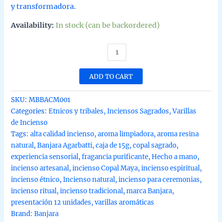
y transformadora.
Availability:
In stock (can be backordered)
Incienso
de
copal
ADD TO CART
maya
etnico
SKU:
MBBACM001
de
Categories:
Etnicos y tribales
,
Inciensos Sagrados
,
Varillas
Banjara
de Incienso
agarbatti
Tags:
alta calidad incienso
,
aroma limpiadora
,
aroma resina
masala
natural
,
Banjara Agarbatti
,
caja de 15g
,
copal sagrado
,
hecho
experiencia sensorial
,
fragancia purificante
,
Hecho a mano
,
a
incienso artesanal
,
incienso Copal Maya
,
incienso espiritual
,
mano
incienso étnico
,
Incienso natural
,
incienso para ceremonias
,
en
incienso ritual
,
incienso tradicional
,
marca Banjara
,
caja
presentación 12 unidades
,
varillas aromáticas
de
Brand:
Banjara
12