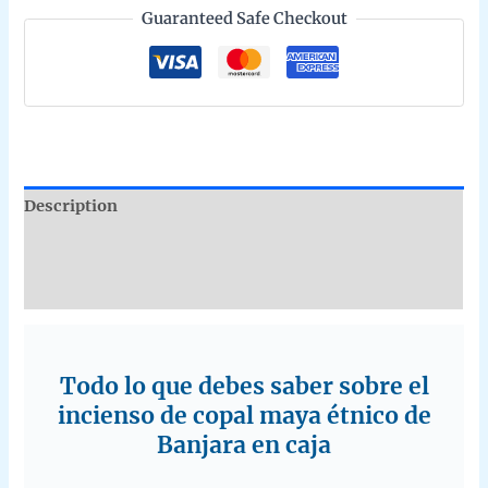
Guaranteed Safe Checkout
unidades
de
15g
quantity
Description
Additional information
Reviews (0)
Todo lo que debes saber sobre el
incienso de copal maya étnico de
Banjara en caja