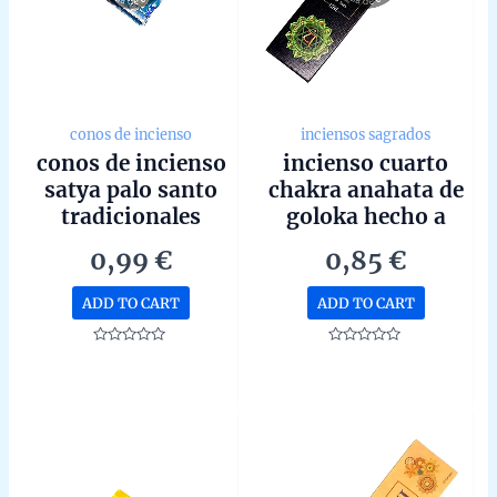
conos de incienso
inciensos sagrados
conos de incienso
incienso cuarto
satya palo santo
chakra anahata de
tradicionales
goloka hecho a
unidad de 15g
mano en bangalore
0,99
€
0,85
€
unidad de 15g
ADD TO CART
ADD TO CART
Rated
Rated
0
0
out
out
of
of
5
5