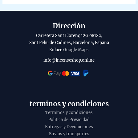
options
may
be
Dirección
chosen
on
Carretera Sant Llorenç 12G 08182,
the
Sant Feliu de Codines, Barcelona, España
product
Enlace
Google Maps
page
info@incenseshop.online
terminos y condiciones
Terminos y condiciones
Politica de Privacidad
Entregas y Devoluciones
Envíos y transportes