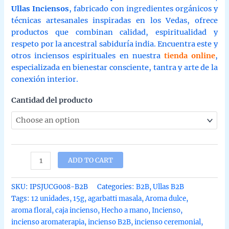
Ullas Inciensos
, fabricado con ingredientes orgánicos y
técnicas artesanales inspiradas en los Vedas, ofrece
productos que combinan calidad, espiritualidad y
respeto por la ancestral sabiduría india. Encuentra este y
otros inciensos espirituales en nuestra
tienda online
,
especializada en bienestar consciente, tantra y arte de la
conexión interior.
Cantidad del producto
Incienso
ADD TO CART
de
palo
SKU:
IPSJUCG008-B2B
Categories:
B2B
,
Ullas B2B
santo
Tags:
12 unidades
,
15g
,
agarbatti masala
,
Aroma dulce
,
con
aroma floral
,
caja incienso
,
Hecho a mano
,
Incienso
,
jazmin
incienso aromaterapia
,
incienso B2B
,
incienso ceremonial
,
organico