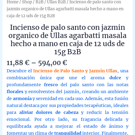
Home
/
Shop
/
B2B
/
Ullas B2B
/ Incienso de palo santo con
jazmin organico de Ullas agarbatti masala hecho a mano en
caja de 12 uds de 15g B2B
Incienso de palo santo con jazmin
organico de Ullas agarbatti masala
hecho a mano en caja de 12 uds de
15g B2B
Price
11,88
€
–
594,00
€
range:
Descubre el
Incienso de Palo Santo y Jazmín Ullas
, una
11,88 €
combinación única que une el aroma
dulce
y
through
profundamente
fresco
del palo santo con las notas
594,00 €
florales
y envolventes del jazmín, creando un ambiente
de
armonía
y serenidad en cada uso. Además, esta fusión
natural destaca por sus propiedades terapéuticas, ideales
para
aliviar dolores de cabeza
y reducir la tensión
emocional. Por otro lado, su fragancia delicada y
equilibrada ayuda a mejorar el estado de ánimo y
fomentar un clima de
tranquilidad
interior. Finalmente,