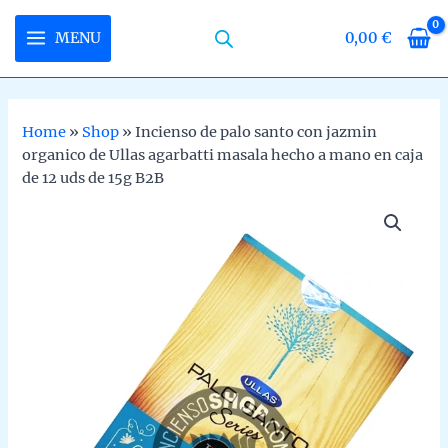
Skip
to
MENU
0,00
€
MAIN
content
MENU
Home
»
Shop
»
Incienso de palo santo con jazmin
organico de Ullas agarbatti masala hecho a mano en caja
U
de 12 uds de 15g B2B
LE
U
LE
U
LE