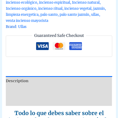
incienso ecológico
,
incienso espiritual
,
Incienso natural
,
de
Incienso orgánico
,
incienso ritual
,
incienso vegetal
,
jazmín
,
Ullas
limpieza energetica
,
palo santo
,
palo santo jazmín
,
ullas
,
agarbatti
venta incienso mayorista
masala
Brand:
Ullas
hecho
Guaranteed Safe Checkout
a
mano
en
caja
de
12
uds
de
Description
15g
B2B
Additional information
quantity
Reviews (0)
Todo lo que debes saber sobre el