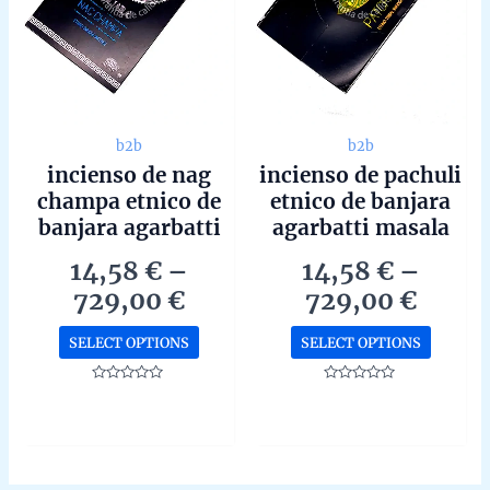
the
the
product
produc
page
page
b2b
b2b
incienso de nag
incienso de pachuli
champa etnico de
etnico de banjara
banjara agarbatti
agarbatti masala
masala hecho a
hecho a mano en
14,58
€
–
14,58
€
–
mano en caja de 12
caja de 12 unidades
Price
Price
729,00
€
729,00
€
unidades de 15g
de 15g b2b
range:
range
b2b
This
This
SELECT OPTIONS
SELECT OPTIONS
14,58 €
14,58
product
produc
through
throu
has
has
Rated
Rated
0
0
729,00 €
729,0
multiple
multipl
out
out
of
of
variants.
variant
5
5
The
The
options
options