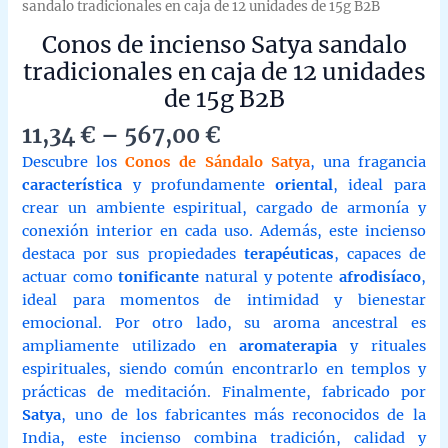
sandalo tradicionales en caja de 12 unidades de 15g B2B
Conos de incienso Satya sandalo
tradicionales en caja de 12 unidades
de 15g B2B
Price
11,34
€
–
567,00
€
range:
Descubre los
Conos de Sándalo Satya
, una fragancia
11,34 €
característica
y profundamente
oriental
, ideal para
through
crear un ambiente espiritual, cargado de armonía y
567,00 €
conexión interior en cada uso. Además, este incienso
destaca por sus propiedades
terapéuticas
, capaces de
actuar como
tonificante
natural y potente
afrodisíaco
,
ideal para momentos de intimidad y bienestar
emocional. Por otro lado, su aroma ancestral es
ampliamente utilizado en
aromaterapia
y rituales
espirituales, siendo común encontrarlo en templos y
prácticas de meditación. Finalmente, fabricado por
Satya
, uno de los fabricantes más reconocidos de la
India, este incienso combina tradición, calidad y