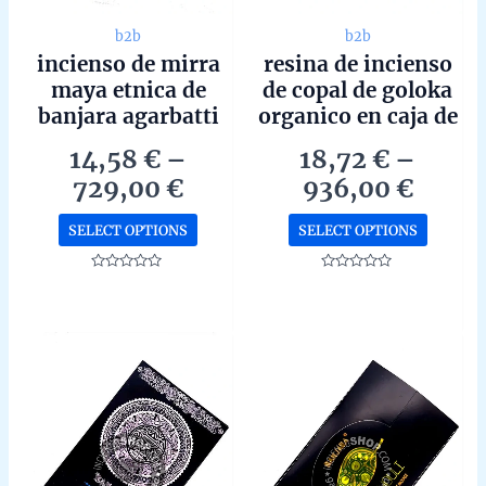
b2b
b2b
incienso de mirra
resina de incienso
maya etnica de
de copal de goloka
banjara agarbatti
organico en caja de
masala hecho a
12 unidades de 35g
14,58
€
–
18,72
€
–
mano en caja de 12
b2b
Price
Price
729,00
€
936,00
€
unidades de 15g
range:
range
b2b
This
This
SELECT OPTIONS
SELECT OPTIONS
14,58 €
18,72
product
produc
through
throu
has
has
Rated
Rated
0
0
729,00 €
936,0
multiple
multipl
out
out
of
of
variants.
variant
5
5
The
The
options
options
may
may
be
be
chosen
chosen
on
on