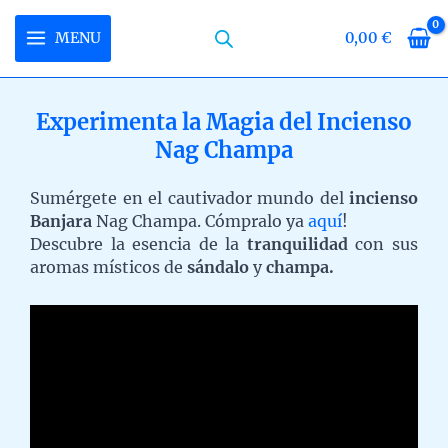
Skip
to
MENU
0,00
€
MAIN
content
MENU
Experimenta la Magia del Incienso
Nag Champa
U
Sumérgete en el cautivador mundo del
incienso
LE
U
Banjara
Nag Champa. Cómpralo ya
aquí
!
Descubre la esencia de la
tranquilidad
con sus
LE
U
aromas místicos de
sándalo
y
champa.
LE