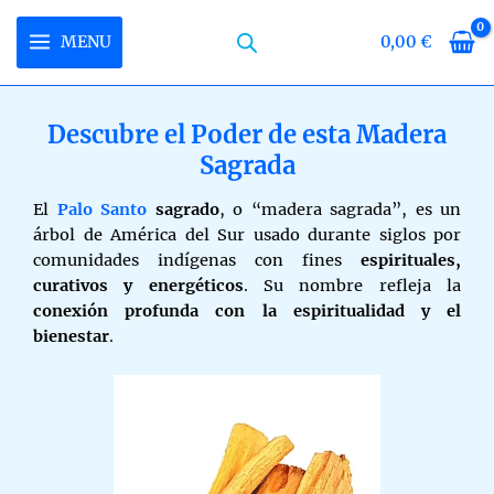
Skip
to
MENU
0,00
€
MAIN
content
MENU
Descubre el Poder de esta Madera
Sagrada
U
El
Palo Santo
sagrado
, o “madera sagrada”, es un
LE
U
árbol de América del Sur usado durante siglos por
comunidades indígenas con fines
espirituales,
LE
U
curativos y energéticos
. Su nombre refleja la
conexión profunda con la espiritualidad y el
LE
bienestar
.