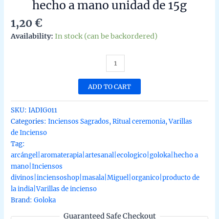
hecho a mano unidad de 15g
1,20
€
Availability:
In stock (can be backordered)
Incienso
Divino
del
ADD TO CART
Arcangel
Miguel
SKU:
IADIG011
de
Categories:
Inciensos Sagrados
,
Ritual ceremonia
,
Varillas
Goloka
de Incienso
Agarbatti
Tag:
Masala
arcángel|aromaterapia|artesanal|ecologico|goloka|hecho a
hecho
mano|Inciensos
a
divinos|inciensoshop|masala|Miguel|organico|producto de
mano
la india|Varillas de incienso
unidad
Brand:
Goloka
de
Guaranteed Safe Checkout
15g