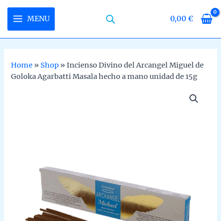
Skip
to
MENU
0,00
€
MAIN
content
MENU
Home
»
Shop
»
Incienso Divino del Arcangel Miguel de
Goloka Agarbatti Masala hecho a mano unidad de 15g
U
LE
U
LE
U
LE