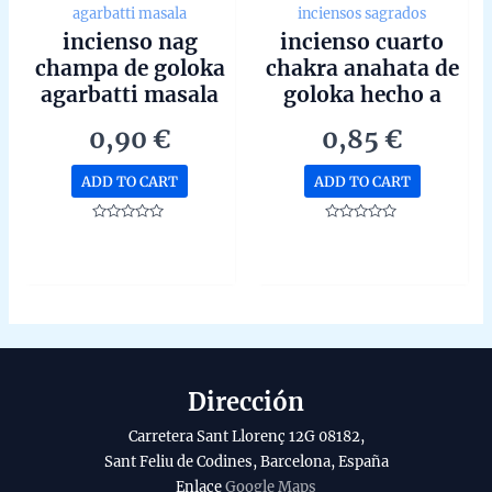
agarbatti masala
inciensos sagrados
incienso nag
incienso cuarto
champa de goloka
chakra anahata de
agarbatti masala
goloka hecho a
hecho a mano en
mano en bangalore
0,90
€
0,85
€
bangalore unidad
unidad de 15g
de 15g
ADD TO CART
ADD TO CART
Rated
Rated
0
0
out
out
of
of
5
5
Dirección
Carretera Sant Llorenç 12G 08182,
Sant Feliu de Codines, Barcelona, España
Enlace
Google Maps